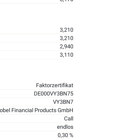
3,210
3,210
2,940
3,110
Faktorzertifikat
DE000VY3BN75
VY3BN7
obel Financial Products GmbH
Call
endlos
0,30 %