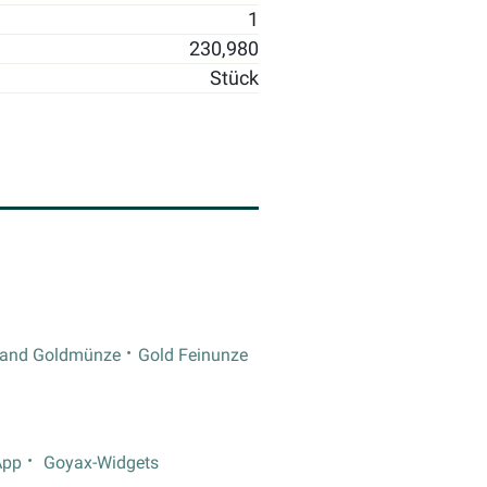
1
230,980
Stück
rand Goldmünze
Gold Feinunze
App
Goyax-Widgets