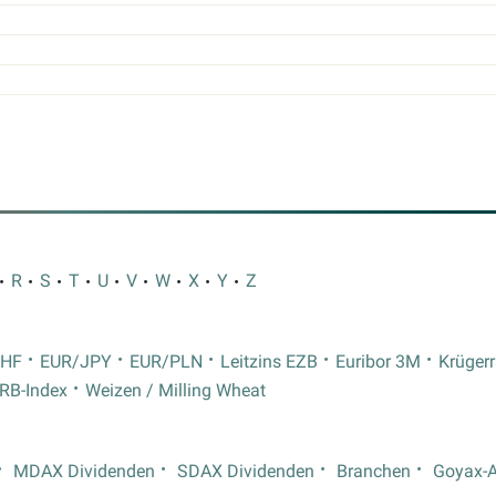
R
S
T
U
V
W
X
Y
Z
CHF
EUR/JPY
EUR/PLN
Leitzins EZB
Euribor 3M
Krüger
RB-Index
Weizen / Milling Wheat
MDAX Dividenden
SDAX Dividenden
Branchen
Goyax-