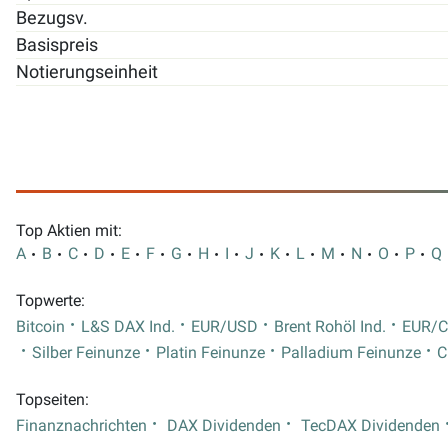
Bezugsv.
Basispreis
Notierungseinheit
Top Aktien mit:
A
B
C
D
E
F
G
H
I
J
K
L
M
N
O
P
Q
Topwerte:
Bitcoin
L&S DAX Ind.
EUR/USD
Brent Rohöl Ind.
EUR/
Silber Feinunze
Platin Feinunze
Palladium Feinunze
C
Topseiten:
Finanznachrichten
DAX Dividenden
TecDAX Dividenden