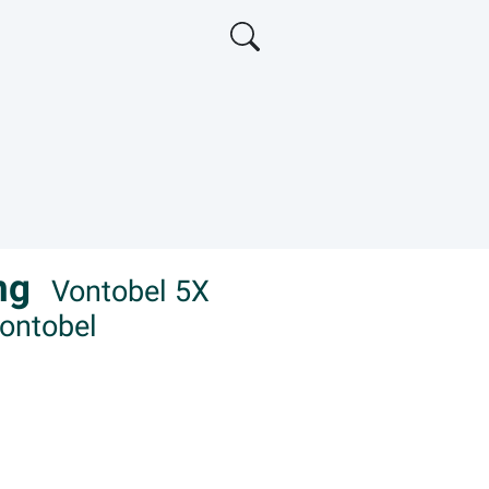
ong
Vontobel 5X
Vontobel