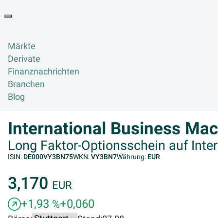
Goyax Logo
Toggle navigation
Märkte
Derivate
Finanznachrichten
Branchen
Blog
International Business Mac
Long Faktor-Optionsschein auf Inte
ISIN:
DE000VY3BN75
WKN:
VY3BN7
Währung:
EUR
3,170
EUR
+1,93
+0,060
%