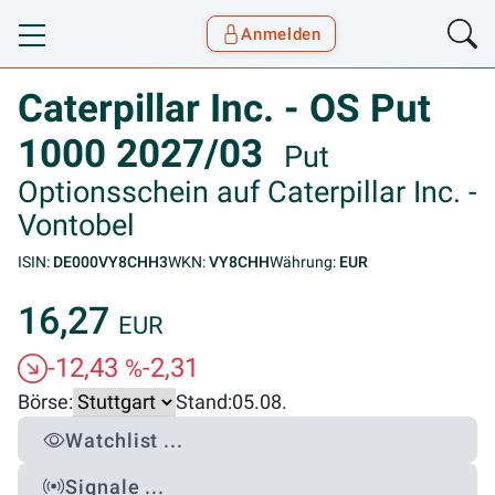
Anmelden
Toggle navigation
Goyax Logo
Caterpillar Inc. - OS Put
1000 2027/03
Put
Optionsschein auf Caterpillar Inc. -
Vontobel
ISIN:
DE000VY8CHH3
WKN:
VY8CHH
Währung:
EUR
16,27
EUR
-12,43
-2,31
%
Börse:
Stand:
05.08.
Watchlist ...
Signale ...