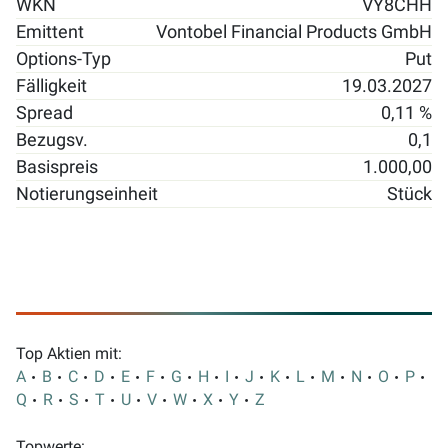
WKN
VY8CHH
Emittent
Vontobel Financial Products GmbH
Options-Typ
Put
Fälligkeit
19.03.2027
Spread
0,11 %
Bezugsv.
0,1
Basispreis
1.000,00
Notierungseinheit
Stück
Top Aktien mit:
A
B
C
D
E
F
G
H
I
J
K
L
M
N
O
P
Q
R
S
T
U
V
W
X
Y
Z
Topwerte: