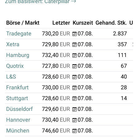
Zum Basiswert: Caterpillar
Börse / Markt
Letzter
Kurszeit
Gehand. Stk.
Um
Tradegate
730,20
EUR
07.08.
2.837
Xetra
729,80
EUR
07.08.
357
26
Hamburg
732,40
EUR
07.08.
111
Quotrix
727,80
EUR
07.08.
67
L&S
728,60
EUR
07.08.
40
Frankfurt
730,00
EUR
07.08.
28
Stuttgart
728,60
EUR
07.08.
14
Düsseldorf
729,60
EUR
07.08.
Hannover
730,40
EUR
07.08.
München
746,60
EUR
07.08.