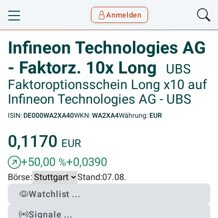
Anmelden
Toggle navigation
Goyax Logo
Infineon Technologies AG
- Faktorz. 10x Long
UBS
Faktoroptionsschein Long x10 auf
Infineon Technologies AG - UBS
ISIN:
DE000WA2XA40
WKN:
WA2XA4
Währung:
EUR
0,1170
EUR
+50,00
+0,0390
%
Börse:
Stand:
07.08.
Watchlist ...
Signale ...