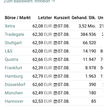
Zum Basiswert: Infineon
Börse / Markt
Letzter
Kurszeit
Gehand. Stk.
Ums
Xetra
62,08
EUR
07.08.
3,52 Mio.
218
Tradegate
62,30
EUR
07.08.
384.936
23
Stuttgart
62,59
EUR
07.08.
66.520
4
L&S
62,08
EUR
07.08.
14.190
880
Quotrix
62,66
EUR
07.08.
11.947
748
Frankfurt
62,39
EUR
07.08.
8.978
560
Hamburg
62,79
EUR
07.08.
1.963
123
Düsseldorf
62,60
EUR
07.08.
390
24
München
62,49
EUR
07.08.
180
11
Hannover
62,53
EUR
07.08.
85