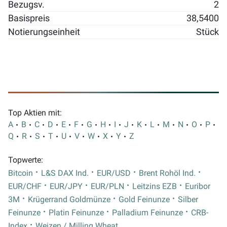
Bezugsv.
2
Basispreis
38,5400
Notierungseinheit
Stück
Top Aktien mit:
A
B
C
D
E
F
G
H
I
J
K
L
M
N
O
P
Q
R
S
T
U
V
W
X
Y
Z
Topwerte:
Bitcoin
L&S DAX Ind.
EUR/USD
Brent Rohöl Ind.
EUR/CHF
EUR/JPY
EUR/PLN
Leitzins EZB
Euribor
3M
Krügerrand Goldmünze
Gold Feinunze
Silber
Feinunze
Platin Feinunze
Palladium Feinunze
CRB-
Index
Weizen / Milling Wheat