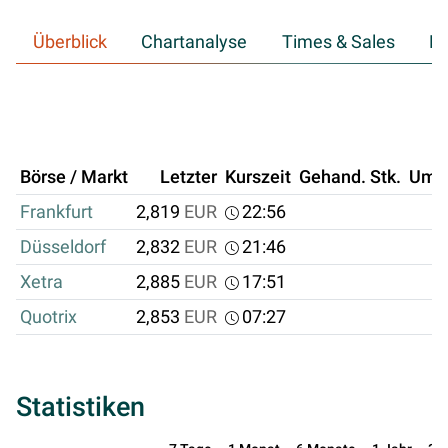
Überblick
Chartanalyse
Times & Sales
Hi
Börse / Markt
Letzter
Kurszeit
Gehand. Stk.
Ums
Frankfurt
2,819
EUR
22:56
Düsseldorf
2,832
EUR
21:46
Xetra
2,885
EUR
17:51
Quotrix
2,853
EUR
07:27
Statistiken