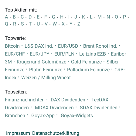
Top Aktien mit:
A
B
C
D
E
F
G
H
I
J
K
L
M
N
O
P
Q
R
S
T
U
V
W
X
Y
Z
Topwerte:
Bitcoin
L&S DAX Ind.
EUR/USD
Brent Rohöl Ind.
EUR/CHF
EUR/JPY
EUR/PLN
Leitzins EZB
Euribor
3M
Krügerrand Goldmünze
Gold Feinunze
Silber
Feinunze
Platin Feinunze
Palladium Feinunze
CRB-
Index
Weizen / Milling Wheat
Topseiten:
Finanznachrichten
DAX Dividenden
TecDAX
Dividenden
MDAX Dividenden
SDAX Dividenden
Branchen
Goyax-App
Goyax-Widgets
Impressum
Datenschutzerklärung