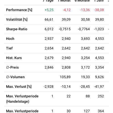
7 Tage
1 Monat
6 Monate
1 Jahr
3 
Performance [%]
+5,25
-4,12
-13,36
-38,08
-
Volatilität [%]
66,61
39,09
30,58
39,80
3
Sharpe-Ratio
6,012
-0,7515
-0,7764
-1,023
-0
Hoch
2,937
2,940
3,693
4,553
6
Tief
2,654
2,642
2,642
2,642
2
Hist. Kurs
2,679
2,940
3,254
4,553
5
∅-Preis
2,846
2,808
3,172
3,354
4
∅-Volumen
105,89
19,33
9,626
6
Max. Verlust [%]
-2,928
-10,14
-28,45
-41,97
-
Max. Verlustperiode
1
22
88
252
(Handelstage)
Max. Verlustperiode
1
30
127
364