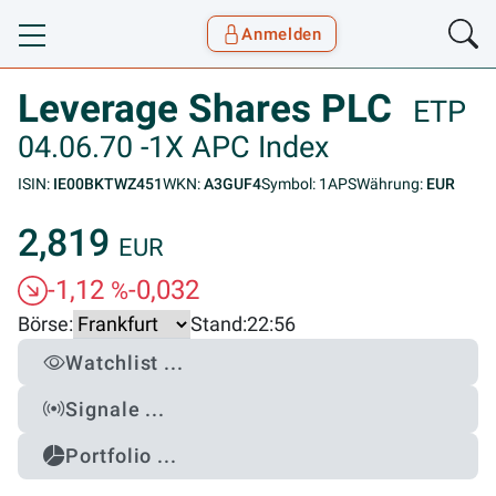
Anmelden
Toggle navigation
Goyax Logo
Leverage Shares PLC
ETP
04.06.70 -1X APC Index
ISIN:
IE00BKTWZ451
WKN:
A3GUF4
Symbol: 1APS
Währung:
EUR
2,819
EUR
-1,12
-0,032
%
Börse:
Stand:
22:56
Watchlist ...
Signale ...
Portfolio ...