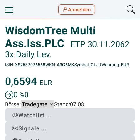
Anmelden
Toggle navigation
Goyax Logo
WisdomTree Multi
Ass.Iss.PLC
ETP 30.11.2062
3x Daily Lev.
ISIN:
XS2637076568
WKN:
A3G6MK
Symbol: OLJJ
Währung:
EUR
0,6594
EUR
0
0
%
Börse:
Stand:
07.08.
Watchlist ...
Signale ...