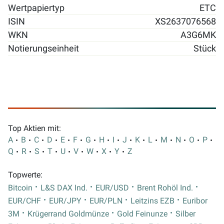
Wertpapiertyp
ETC
ISIN
XS2637076568
WKN
A3G6MK
Notierungseinheit
Stück
Top Aktien mit:
A
B
C
D
E
F
G
H
I
J
K
L
M
N
O
P
Q
R
S
T
U
V
W
X
Y
Z
Topwerte:
Bitcoin
L&S DAX Ind.
EUR/USD
Brent Rohöl Ind.
EUR/CHF
EUR/JPY
EUR/PLN
Leitzins EZB
Euribor
3M
Krügerrand Goldmünze
Gold Feinunze
Silber