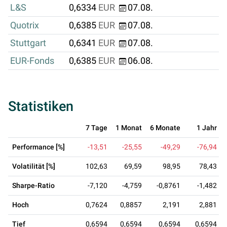
L&S
0,6334
EUR
07.08.
Quotrix
0,6385
EUR
07.08.
Stuttgart
0,6341
EUR
07.08.
EUR-Fonds
0,6385
EUR
06.08.
Statistiken
7 Tage
1 Monat
6 Monate
1 Jahr
Performance [%]
-13,51
-25,55
-49,29
-76,94
Volatilität [%]
102,63
69,59
98,95
78,43
Sharpe-Ratio
-7,120
-4,759
-0,8761
-1,482
Hoch
0,7624
0,8857
2,191
2,881
Tief
0,6594
0,6594
0,6594
0,6594