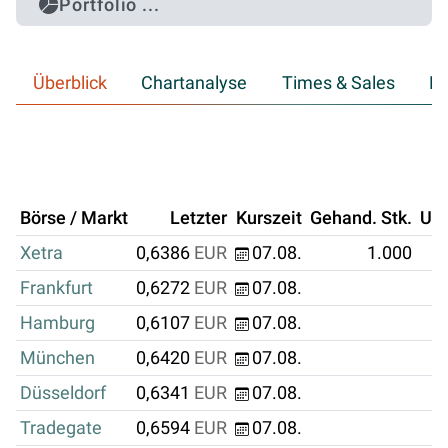
Portfolio ...
Überblick
Chartanalyse
Times & Sales
Hi
Börse / Markt
Letzter
Kurszeit
Gehand. Stk.
Um
Xetra
0,6386
EUR
07.08.
1.000
Frankfurt
0,6272
EUR
07.08.
Hamburg
0,6107
EUR
07.08.
München
0,6420
EUR
07.08.
Düsseldorf
0,6341
EUR
07.08.
Tradegate
0,6594
EUR
07.08.