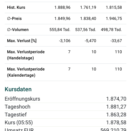
Hist. Kurs
1.888,96
1.761,19
1.815,58
3
∅-Preis
1.849,96
1.838,40
1.946,75
2
∅-Volumen
555,84 Tsd.
537,56 Tsd.
498,78 Tsd.
1,
Max. Verlust [%]
-3,106
-5,470
-33,67
Max. Verlustperiode
7
10
110
(Handelstage)
Max. Verlustperiode
7
10
110
(Kalendertage)
Kursdaten
Eröffnungskurs
1.874,70
Tageshoch
1.881,27
Tagestief
1.863,28
Kurs (05:55)
1.878,58
Umsatz EUR
569.210,79