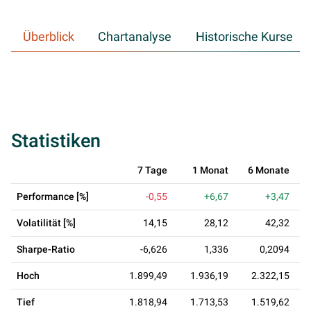
Überblick
Chartanalyse
Historische Kurse
Statistiken
7 Tage
1 Monat
6 Monate
Performance [%]
-0,55
+6,67
+3,47
Volatilität [%]
14,15
28,12
42,32
Sharpe-Ratio
-6,626
1,336
0,2094
Hoch
1.899,49
1.936,19
2.322,15
4
Tief
1.818,94
1.713,53
1.519,62
1