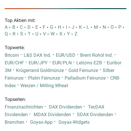
Top Aktien mit:
A
B
C
D
E
F
G
H
I
J
K
L
M
N
O
P
Q
R
S
T
U
V
W
X
Y
Z
Topwerte:
Bitcoin
L&S DAX Ind.
EUR/USD
Brent Rohöl Ind.
EUR/CHF
EUR/JPY
EUR/PLN
Leitzins EZB
Euribor
3M
Krügerrand Goldmünze
Gold Feinunze
Silber
Feinunze
Platin Feinunze
Palladium Feinunze
CRB-
Index
Weizen / Milling Wheat
Topseiten:
Finanznachrichten
DAX Dividenden
TecDAX
Dividenden
MDAX Dividenden
SDAX Dividenden
Branchen
Goyax-App
Goyax-Widgets