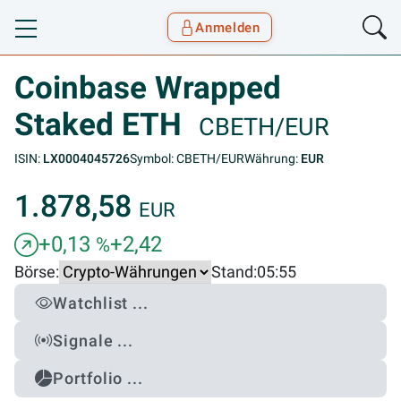
Anmelden
Toggle navigation
Goyax Logo
Coinbase Wrapped
Staked ETH
CBETH/EUR
ISIN:
LX0004045726
Symbol: CBETH/EUR
Währung:
EUR
1.878,58
EUR
+0,13
+2,42
%
Börse:
Stand:
05:55
Watchlist ...
Signale ...
Portfolio ...