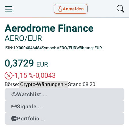
Anmelden
Toggle navigation
Goyax Logo
Aerodrome Finance
AERO/EUR
ISIN:
LX0004046484
Symbol: AERO/EUR
Währung:
EUR
0,3729
EUR
-1,15
-0,0043
%
Börse:
Stand:
08:20
Watchlist ...
Signale ...
Portfolio ...