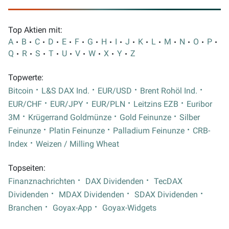
Top Aktien mit:
A
B
C
D
E
F
G
H
I
J
K
L
M
N
O
P
Q
R
S
T
U
V
W
X
Y
Z
Topwerte:
Bitcoin
L&S DAX Ind.
EUR/USD
Brent Rohöl Ind.
EUR/CHF
EUR/JPY
EUR/PLN
Leitzins EZB
Euribor
3M
Krügerrand Goldmünze
Gold Feinunze
Silber
Feinunze
Platin Feinunze
Palladium Feinunze
CRB-
Index
Weizen / Milling Wheat
Topseiten:
Finanznachrichten
DAX Dividenden
TecDAX
Dividenden
MDAX Dividenden
SDAX Dividenden
Branchen
Goyax-App
Goyax-Widgets