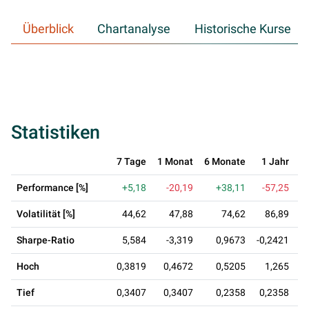
Überblick
Chartanalyse
Historische Kurse
Statistiken
7 Tage
1 Monat
6 Monate
1 Jahr
3
Performance [%]
+5,18
-20,19
+38,11
-57,25
Volatilität [%]
44,62
47,88
74,62
86,89
Sharpe-Ratio
5,584
-3,319
0,9673
-0,2421
Hoch
0,3819
0,4672
0,5205
1,265
Tief
0,3407
0,3407
0,2358
0,2358