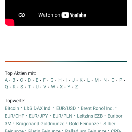
Top Aktien mit:
A
B
C
D
E
F
G
H
I
J
K
L
M
N
O
P
Q
R
S
T
U
V
W
X
Y
Z
Topwerte:
Bitcoin
L&S DAX Ind.
EUR/USD
Brent Rohöl Ind.
EUR/CHF
EUR/JPY
EUR/PLN
Leitzins EZB
Euribor
3M
Krügerrand Goldmünze
Gold Feinunze
Silber
Feinunze
Platin Feinunze
Palladium Feinunze
CRB-