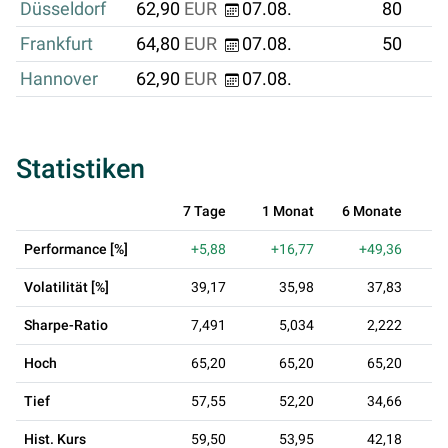
Düsseldorf
62,90
EUR
07.08.
80
Frankfurt
64,80
EUR
07.08.
50
Hannover
62,90
EUR
07.08.
Statistiken
7 Tage
1 Monat
6 Monate
Performance [%]
+5,88
+16,77
+49,36
+
Volatilität [%]
39,17
35,98
37,83
Sharpe-Ratio
7,491
5,034
2,222
Hoch
65,20
65,20
65,20
Tief
57,55
52,20
34,66
Hist. Kurs
59,50
53,95
42,18