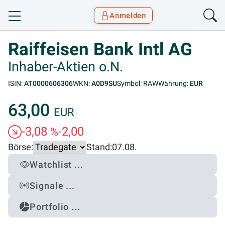
Anmelden
Toggle navigation
Goyax Logo
Raiffeisen Bank Intl AG
Inhaber-Aktien o.N.
ISIN:
AT0000606306
WKN:
A0D9SU
Symbol: RAW
Währung:
EUR
63,00
EUR
-3,08
-2,00
%
Börse:
Stand:
07.08.
Watchlist ...
Signale ...
Portfolio ...