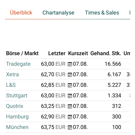
Überblick
Chartanalyse
Times & Sales
Hi
Börse / Markt
Letzter
Kurszeit
Gehand. Stk.
Ums
Tradegate
63,00
EUR
07.08.
16.566
1
Xetra
62,70
EUR
07.08.
6.167
386
L&S
62,85
EUR
07.08.
5.227
328
Stuttgart
63,00
EUR
07.08.
1.334
84
Quotrix
63,25
EUR
07.08.
312
19
Hamburg
62,90
EUR
07.08.
300
18
München
63,75
EUR
07.08.
100