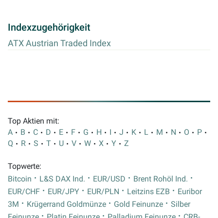
Indexzugehörigkeit
ATX Austrian Traded Index
Top Aktien mit:
A
B
C
D
E
F
G
H
I
J
K
L
M
N
O
P
Q
R
S
T
U
V
W
X
Y
Z
Topwerte:
Bitcoin
L&S DAX Ind.
EUR/USD
Brent Rohöl Ind.
EUR/CHF
EUR/JPY
EUR/PLN
Leitzins EZB
Euribor
3M
Krügerrand Goldmünze
Gold Feinunze
Silber
Feinunze
Platin Feinunze
Palladium Feinunze
CRB-