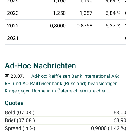
2024
1,100
1,190
4,64 %
31
2023
1,250
1,357
6,84 %
09
2022
0,8000
0,8758
5,27 %
24
2021
01
Ad-Hoc Nachrichten
23.07.
Ad-hoc: Raiffeisen Bank International AG:
RBI und AO Raiffeisenbank (Russland) beabsichtigen
Klage gegen Rasperia in Österreich einzureichen...
Quotes
Geld (07.08.)
63,00
Brief (07.08.)
63,90
Spread (in %)
0,9000 (1,43 %)