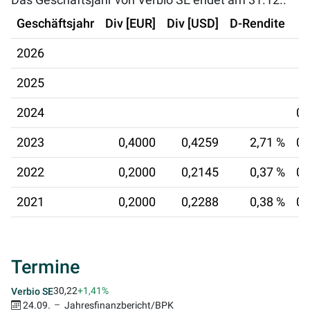
Das Geschäftsjahr von Verbio SE endet am 31.12..
Geschäftsjahr
Div [EUR]
Div [USD]
D-Rendite
2026
2025
2024
08
2023
0,4000
0,4259
2,71 %
09
2022
0,2000
0,2145
0,37 %
06
2021
0,2000
0,2288
0,38 %
07
Termine
30,22
+1,41%
Verbio SE
24.09.
Jahresfinanzbericht/BPK