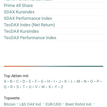
Prime All Share
SDAX Kursindex
SDAX Performance Index
TecDAX Index (Net Return)
TecDAX Kursindex
TecDAX Performance Index
Top Aktien mit:
A
B
C
D
E
F
G
H
I
J
K
L
M
N
O
P
Q
R
S
T
U
V
W
X
Y
Z
Topwerte:
Bitcoin
L&S DAX Ind.
EUR/USD
Brent Rohöl Ind.