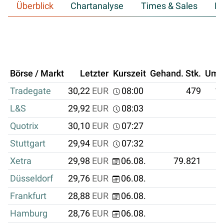
Überblick
Chartanalyse
Times & Sales
Hi
Börse / Markt
Letzter
Kurszeit
Gehand. Stk.
Ums
Tradegate
30,22
EUR
08:00
479
14
L&S
29,92
EUR
08:03
Quotrix
30,10
EUR
07:27
Stuttgart
29,94
EUR
07:32
Xetra
29,98
EUR
06.08.
79.821
2
Düsseldorf
29,76
EUR
06.08.
Frankfurt
28,88
EUR
06.08.
Hamburg
28,76
EUR
06.08.