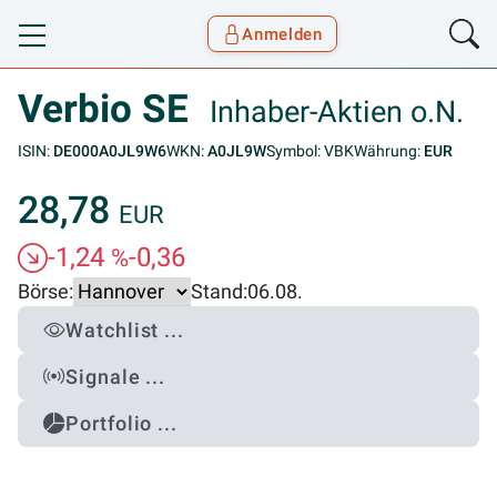
Anmelden
Toggle navigation
Goyax Logo
Verbio SE
Inhaber-Aktien o.N.
ISIN:
DE000A0JL9W6
WKN:
A0JL9W
Symbol: VBK
Währung:
EUR
28,78
EUR
-1,24
-0,36
%
Börse:
Stand:
06.08.
Watchlist ...
Signale ...
Portfolio ...