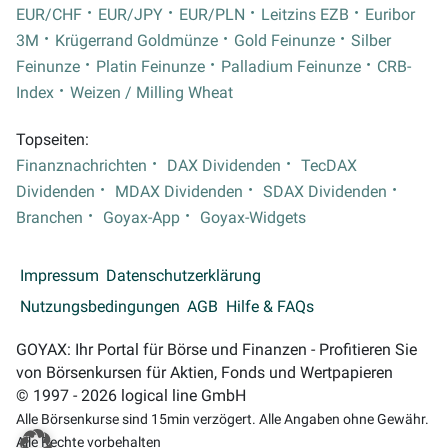
EUR/CHF
EUR/JPY
EUR/PLN
Leitzins EZB
Euribor
3M
Krügerrand Goldmünze
Gold Feinunze
Silber
Feinunze
Platin Feinunze
Palladium Feinunze
CRB-
Index
Weizen / Milling Wheat
Topseiten:
Finanznachrichten
DAX Dividenden
TecDAX
Dividenden
MDAX Dividenden
SDAX Dividenden
Branchen
Goyax-App
Goyax-Widgets
Impressum
Datenschutzerklärung
Nutzungsbedingungen
AGB
Hilfe & FAQs
GOYAX: Ihr Portal für Börse und Finanzen - Profitieren Sie
von Börsenkursen für Aktien, Fonds und Wertpapieren
© 1997 - 2026 logical line GmbH
Alle Börsenkurse sind 15min verzögert. Alle Angaben ohne Gewähr.
Alle Rechte vorbehalten