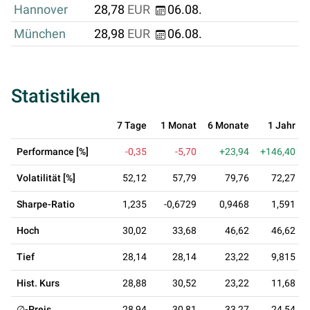
Hannover
28,78
EUR
06.08.
München
28,98
EUR
06.08.
Statistiken
7 Tage
1 Monat
6 Monate
1 Jahr
Performance [%]
-0,35
-5,70
+23,94
+146,40
Volatilität [%]
52,12
57,79
79,76
72,27
Sharpe-Ratio
1,235
-0,6729
0,9468
1,591
Hoch
30,02
33,68
46,62
46,62
Tief
28,14
28,14
23,22
9,815
Hist. Kurs
28,88
30,52
23,22
11,68
∅-Preis
28,94
30,81
33,27
24,54