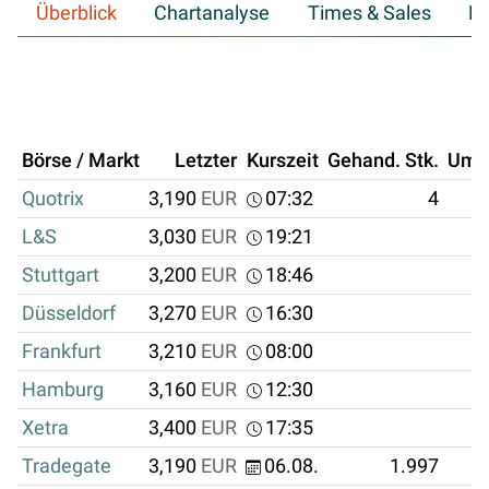
Überblick
Chartanalyse
Times & Sales
Hi
Börse / Markt
Letzter
Kurszeit
Gehand. Stk.
Ums
Quotrix
3,190
EUR
07:32
4
L&S
3,030
EUR
19:21
Stuttgart
3,200
EUR
18:46
Düsseldorf
3,270
EUR
16:30
Frankfurt
3,210
EUR
08:00
Hamburg
3,160
EUR
12:30
Xetra
3,400
EUR
17:35
Tradegate
3,190
EUR
06.08.
1.997