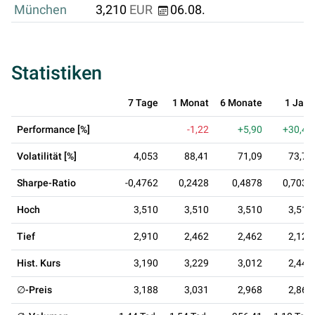
München
3,210
EUR
06.08.
Statistiken
7 Tage
1 Monat
6 Monate
1 Jahr
Performance [%]
-1,22
+5,90
+30,47
Volatilität [%]
4,053
88,41
71,09
73,78
Sharpe-Ratio
-0,4762
0,2428
0,4878
0,7034
Hoch
3,510
3,510
3,510
3,510
Tief
2,910
2,462
2,462
2,128
Hist. Kurs
3,190
3,229
3,012
2,445
∅-Preis
3,188
3,031
2,968
2,869