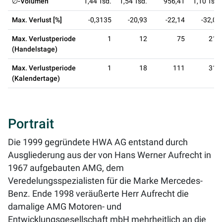
∅-Volumen
1,44 Tsd.
1,54 Tsd.
956,41
1,10 Tsd.
Max. Verlust [%]
-0,3135
-20,93
-22,14
-32,04
Max. Verlustperiode
1
12
75
217
(Handelstage)
Max. Verlustperiode
1
18
111
316
(Kalendertage)
Portrait
Die 1999 gegründete HWA AG entstand durch
Ausgliederung aus der von Hans Werner Aufrecht in
1967 aufgebauten AMG, dem
Veredelungsspezialisten für die Marke Mercedes-
Benz. Ende 1998 veräußerte Herr Aufrecht die
damalige AMG Motoren- und
Entwicklungsgesellschaft mbH mehrheitlich an die