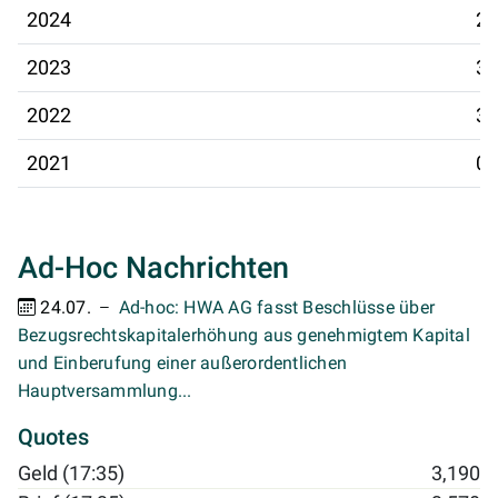
2024
26
2023
31
2022
30
2021
07
Ad-Hoc Nachrichten
24.07.
Ad-hoc: HWA AG fasst Beschlüsse über
Bezugsrechtskapitalerhöhung aus genehmigtem Kapital
und Einberufung einer außerordentlichen
Hauptversammlung...
Quotes
Geld (17:35)
3,190