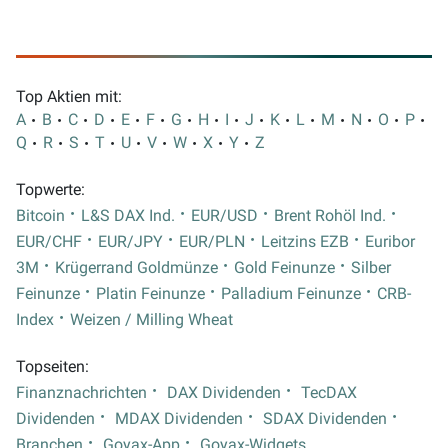
Top Aktien mit:
A
B
C
D
E
F
G
H
I
J
K
L
M
N
O
P
Q
R
S
T
U
V
W
X
Y
Z
Topwerte:
Bitcoin
L&S DAX Ind.
EUR/USD
Brent Rohöl Ind.
EUR/CHF
EUR/JPY
EUR/PLN
Leitzins EZB
Euribor
3M
Krügerrand Goldmünze
Gold Feinunze
Silber
Feinunze
Platin Feinunze
Palladium Feinunze
CRB-
Index
Weizen / Milling Wheat
Topseiten:
Finanznachrichten
DAX Dividenden
TecDAX
Dividenden
MDAX Dividenden
SDAX Dividenden
Branchen
Goyax-App
Goyax-Widgets