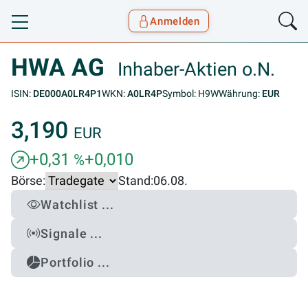
Anmelden
Toggle navigation
Goyax Logo
HWA AG
Inhaber-Aktien o.N.
ISIN:
DE000A0LR4P1
WKN:
A0LR4P
Symbol: H9W
Währung:
EUR
3,190
EUR
+0,31
+0,010
%
Börse:
Stand:
06.08.
Watchlist ...
Signale ...
Portfolio ...