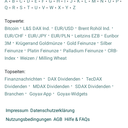
A
B
C
D
E
F
G
H
I
J
K
L
M
N
O
P
Q
R
S
T
U
V
W
X
Y
Z
Topwerte:
Bitcoin
L&S DAX Ind.
EUR/USD
Brent Rohöl Ind.
EUR/CHF
EUR/JPY
EUR/PLN
Leitzins EZB
Euribor
3M
Krügerrand Goldmünze
Gold Feinunze
Silber
Feinunze
Platin Feinunze
Palladium Feinunze
CRB-
Index
Weizen / Milling Wheat
Topseiten:
Finanznachrichten
DAX Dividenden
TecDAX
Dividenden
MDAX Dividenden
SDAX Dividenden
Branchen
Goyax-App
Goyax-Widgets
Impressum
Datenschutzerklärung
Nutzungsbedingungen
AGB
Hilfe & FAQs