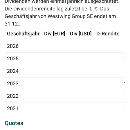
Dividenden werden einmal jährlich ausgeschüttet.
Die Dividendenrendite lag zuletzt bei
0 %
. Das
Geschäftsjahr von Westwing Group SE endet am
31.12..
Geschäftsjahr
Div [EUR]
Div [USD]
D-Rendite
2026
2025
10
2024
18
2023
20
2022
17
2021
19
Quotes