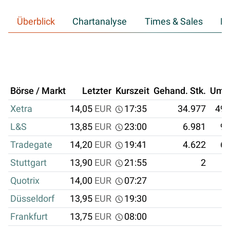
Überblick
Chartanalyse
Times & Sales
Hi
Börse / Markt
Letzter
Kurszeit
Gehand. Stk.
Ums
Xetra
14,05
EUR
17:35
34.977
491
L&S
13,85
EUR
23:00
6.981
96
Tradegate
14,20
EUR
19:41
4.622
65
Stuttgart
13,90
EUR
21:55
2
Quotrix
14,00
EUR
07:27
Düsseldorf
13,95
EUR
19:30
Frankfurt
13,75
EUR
08:00