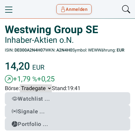
Anmelden
Toggle navigation
Goyax Logo
Westwing Group SE
Inhaber-Aktien o.N.
ISIN:
DE000A2N4H07
WKN:
A2N4H0
Symbol: WEW
Währung:
EUR
14,20
EUR
+1,79
+0,25
%
Börse:
Stand:
19:41
Watchlist ...
Signale ...
Portfolio ...