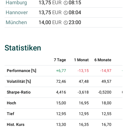
Hamburg
13,75
EUR
08:15
Hannover
13,75
EUR
08:04
München
14,00
EUR
23:00
Statistiken
7 Tage
1 Monat
6 Monate
1 
Performance [%]
+6,77
-13,15
-14,97
+3
Volatilität [%]
72,46
47,48
49,57
5
Sharpe-Ratio
4,416
-3,618
-0,5200
0,
Hoch
15,00
16,95
18,00
1
Tief
12,95
12,95
12,55
9
Hist. Kurs
13,30
16,35
16,70
1