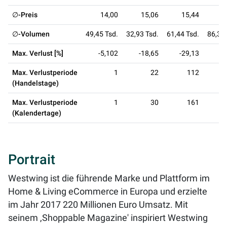
∅-Preis
14,00
15,06
15,44
1
∅-Volumen
49,45 Tsd.
32,93 Tsd.
61,44 Tsd.
86,31 
Max. Verlust [%]
-5,102
-18,65
-29,13
-2
Max. Verlustperiode
1
22
112
(Handelstage)
Max. Verlustperiode
1
30
161
(Kalendertage)
Portrait
Westwing ist die führende Marke und Plattform im
Home & Living eCommerce in Europa und erzielte
im Jahr 2017 220 Millionen Euro Umsatz. Mit
seinem ,Shoppable Magazine' inspiriert Westwing