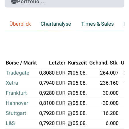
Portfolio ...
Überblick
Chartanalyse
Times & Sales
Hi
Börse / Markt
Letzter
Kurszeit
Gehand. Stk.
Um
Tradegate
0,8080
EUR
05.08.
264.007
21
Xetra
0,7940
EUR
05.08.
236.160
18
Frankfurt
0,9280
EUR
05.08.
30.000
Hannover
0,8100
EUR
05.08.
30.000
Stuttgart
0,7920
EUR
05.08.
16.200
L&S
0,7920
EUR
05.08.
6.000