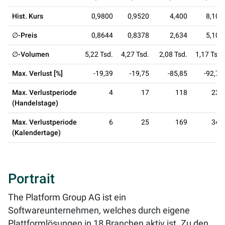
Hist. Kurs
0,9800
0,9520
4,400
8,100
∅-Preis
0,8644
0,8378
2,634
5,109
∅-Volumen
5,22 Tsd.
4,27 Tsd.
2,08 Tsd.
1,17 Tsd.
Max. Verlust [%]
-19,39
-19,75
-85,85
-92,76
Max. Verlustperiode
4
17
118
234
(Handelstage)
Max. Verlustperiode
6
25
169
341
(Kalendertage)
Portrait
The Platform Group AG ist ein
Softwareunternehmen, welches durch eigene
Plattformlösungen in 18 Branchen aktiv ist. Zu den