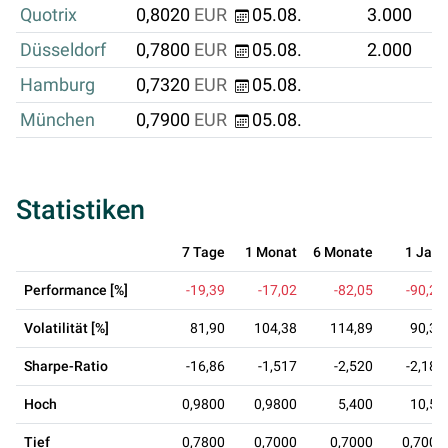
Quotrix
0,8020
EUR
05.08.
3.000
Düsseldorf
0,7800
EUR
05.08.
2.000
Hamburg
0,7320
EUR
05.08.
München
0,7900
EUR
05.08.
Statistiken
7 Tage
1 Monat
6 Monate
1 Jahr
Performance [%]
-19,39
-17,02
-82,05
-90,25
Volatilität [%]
81,90
104,38
114,89
90,30
Sharpe-Ratio
-16,86
-1,517
-2,520
-2,188
Hoch
0,9800
0,9800
5,400
10,55
Tief
0,7800
0,7000
0,7000
0,7000