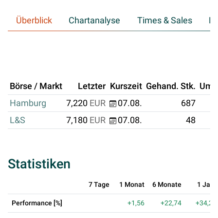
Überblick
Chartanalyse
Times & Sales
Hi
Börse / Markt
Letzter
Kurszeit
Gehand. Stk.
Ums
Hamburg
7,220
EUR
07.08.
687
L&S
7,180
EUR
07.08.
48
Statistiken
7 Tage
1 Monat
6 Monate
1 Jahr
Performance [%]
+1,56
+22,74
+34,21