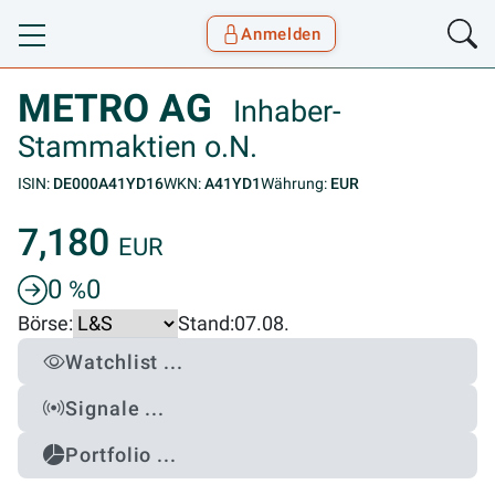
Anmelden
Toggle navigation
Goyax Logo
METRO AG
Inhaber-
Stammaktien o.N.
ISIN:
DE000A41YD16
WKN:
A41YD1
Währung:
EUR
7,180
EUR
0
0
%
Börse:
Stand:
07.08.
Watchlist ...
Signale ...
Portfolio ...