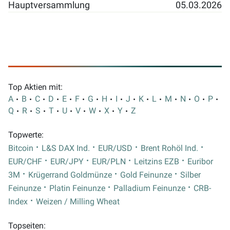
Hauptversammlung
05.03.2026
Top Aktien mit:
A
B
C
D
E
F
G
H
I
J
K
L
M
N
O
P
Q
R
S
T
U
V
W
X
Y
Z
Topwerte:
Bitcoin
L&S DAX Ind.
EUR/USD
Brent Rohöl Ind.
EUR/CHF
EUR/JPY
EUR/PLN
Leitzins EZB
Euribor
3M
Krügerrand Goldmünze
Gold Feinunze
Silber
Feinunze
Platin Feinunze
Palladium Feinunze
CRB-
Index
Weizen / Milling Wheat
Topseiten: