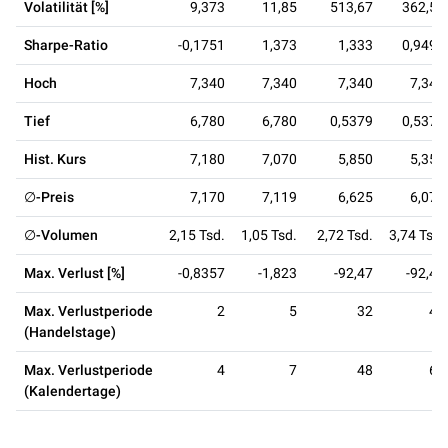
Volatilität [%]
9,373
11,85
513,67
362,55
Sharpe-Ratio
-0,1751
1,373
1,333
0,9499
Hoch
7,340
7,340
7,340
7,340
Tief
6,780
6,780
0,5379
0,5379
Hist. Kurs
7,180
7,070
5,850
5,350
∅-Preis
7,170
7,119
6,625
6,074
∅-Volumen
2,15 Tsd.
1,05 Tsd.
2,72 Tsd.
3,74 Tsd.
Max. Verlust [%]
-0,8357
-1,823
-92,47
-92,47
Max. Verlustperiode
2
5
32
45
(Handelstage)
Max. Verlustperiode
4
7
48
63
(Kalendertage)