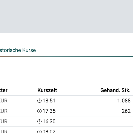
storische Kurse
zter
Kurszeit
Gehand. Stk.
EUR
18:51
1.088
EUR
17:35
262
EUR
16:30
EUR
08:02