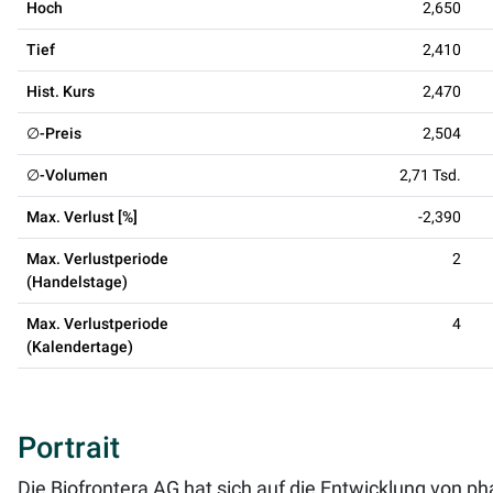
Hoch
2,650
Tief
2,410
Hist. Kurs
2,470
∅-Preis
2,504
∅-Volumen
2,71 Tsd.
Max. Verlust [%]
-2,390
Max. Verlustperiode
2
(Handelstage)
Max. Verlustperiode
4
(Kalendertage)
Portrait
Die Biofrontera AG hat sich auf die Entwicklung von 