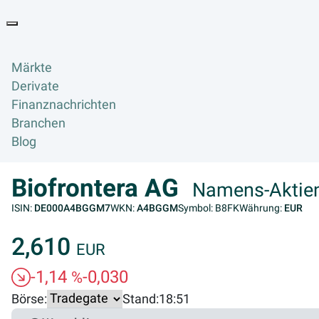
Goyax Logo
Toggle navigation
Märkte
Derivate
Finanznachrichten
Branchen
Blog
Biofrontera AG
Namens-Aktien
ISIN:
DE000A4BGGM7
WKN:
A4BGGM
Symbol: B8FK
Währung:
EUR
2,610
EUR
-1,14
-0,030
%
Börse:
Stand:
18:51