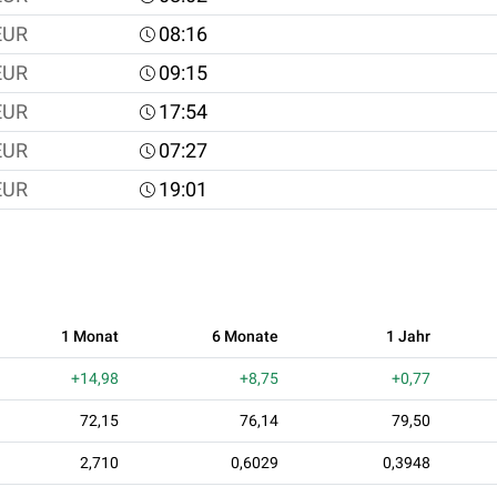
EUR
08:16
EUR
09:15
EUR
17:54
EUR
07:27
EUR
19:01
1 Monat
6 Monate
1 Jahr
+14,98
+8,75
+0,77
72,15
76,14
79,50
2,710
0,6029
0,3948