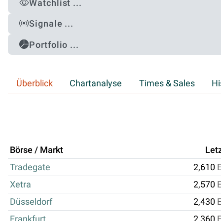
Watchlist ...
Signale ...
Portfolio ...
Überblick
Chartanalyse
Times & Sales
Hi
Börse / Markt
Let
Tradegate
2,610
Xetra
2,570
Düsseldorf
2,430
Frankfurt
2,360