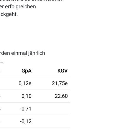
er erfolgreichen
ückgeht.
den einmal jährlich
..
m
GpA
KGV
0,12e
21,75e
6
0,10
22,60
5
-0,71
4
-0,12