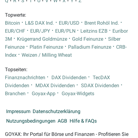
Q
R
S
T
U
V
W
X
Y
Z
Topwerte:
Bitcoin
L&S DAX Ind.
EUR/USD
Brent Rohöl Ind.
EUR/CHF
EUR/JPY
EUR/PLN
Leitzins EZB
Euribor
3M
Krügerrand Goldmünze
Gold Feinunze
Silber
Feinunze
Platin Feinunze
Palladium Feinunze
CRB-
Index
Weizen / Milling Wheat
Topseiten:
Finanznachrichten
DAX Dividenden
TecDAX
Dividenden
MDAX Dividenden
SDAX Dividenden
Branchen
Goyax-App
Goyax-Widgets
Impressum
Datenschutzerklärung
Nutzungsbedingungen
AGB
Hilfe & FAQs
GOYAX: Ihr Portal für Börse und Finanzen - Profitieren Sie