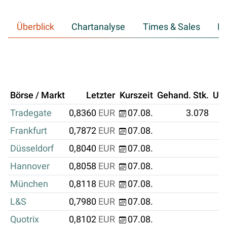
Überblick
Chartanalyse
Times & Sales
Hi
Börse / Markt
Letzter
Kurszeit
Gehand. Stk.
Um
Tradegate
0,8360
EUR
07.08.
3.078
Frankfurt
0,7872
EUR
07.08.
Düsseldorf
0,8040
EUR
07.08.
Hannover
0,8058
EUR
07.08.
München
0,8118
EUR
07.08.
L&S
0,7980
EUR
07.08.
Quotrix
0,8102
EUR
07.08.