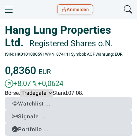
Anmelden
Toggle navigation
Goyax Logo
Hang Lung Properties
Ltd.
Registered Shares o.N.
ISIN:
HK0101000591
WKN:
874111
Symbol: AOP
Währung:
EUR
0,8360
EUR
+8,07
+0,0624
%
Börse:
Stand:
07.08.
Watchlist ...
Signale ...
Portfolio ...