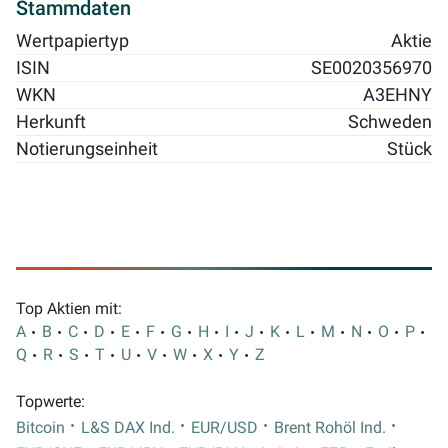
Stammdaten
Wertpapiertyp
Aktie
ISIN
SE0020356970
WKN
A3EHNY
Herkunft
Schweden
Notierungseinheit
Stück
Top Aktien mit:
A
B
C
D
E
F
G
H
I
J
K
L
M
N
O
P
Q
R
S
T
U
V
W
X
Y
Z
Topwerte:
Bitcoin
L&S DAX Ind.
EUR/USD
Brent Rohöl Ind.