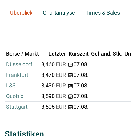
Überblick
Chartanalyse
Times & Sales
Hi
Börse / Markt
Letzter
Kurszeit
Gehand. Stk.
Ums
Düsseldorf
8,460
EUR
07.08.
Frankfurt
8,470
EUR
07.08.
L&S
8,430
EUR
07.08.
Quotrix
8,590
EUR
07.08.
Stuttgart
8,505
EUR
07.08.
Statistiken