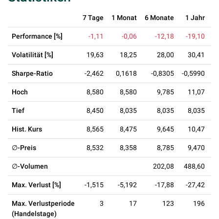
7 Tage
1 Monat
6 Monate
1 Jahr
3
Performance [%]
-1,11
-0,06
-12,18
-19,10
Volatilität [%]
19,63
18,25
28,00
30,41
Sharpe-Ratio
-2,462
0,1618
-0,8305
-0,5990
0
Hoch
8,580
8,580
9,785
11,07
Tief
8,450
8,035
8,035
8,035
Hist. Kurs
8,565
8,475
9,645
10,47
∅-Preis
8,532
8,358
8,785
9,470
∅-Volumen
202,08
488,60
3
Max. Verlust [%]
-1,515
-5,192
-17,88
-27,42
Max. Verlustperiode
3
17
123
196
(Handelstage)