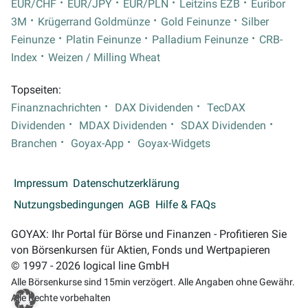
EUR/CHF
EUR/JPY
EUR/PLN
Leitzins EZB
Euribor
3M
Krügerrand Goldmünze
Gold Feinunze
Silber
Feinunze
Platin Feinunze
Palladium Feinunze
CRB-
Index
Weizen / Milling Wheat
Topseiten:
Finanznachrichten
DAX Dividenden
TecDAX
Dividenden
MDAX Dividenden
SDAX Dividenden
Branchen
Goyax-App
Goyax-Widgets
Impressum
Datenschutzerklärung
Nutzungsbedingungen
AGB
Hilfe & FAQs
GOYAX: Ihr Portal für Börse und Finanzen - Profitieren Sie
von Börsenkursen für Aktien, Fonds und Wertpapieren
© 1997 - 2026 logical line GmbH
Alle Börsenkurse sind 15min verzögert. Alle Angaben ohne Gewähr.
Alle Rechte vorbehalten