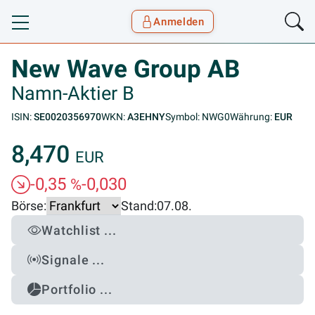
Anmelden
Toggle navigation
Goyax Logo
New Wave Group AB
Namn-Aktier B
ISIN:
SE0020356970
WKN:
A3EHNY
Symbol: NWG0
Währung:
EUR
8,470
EUR
-0,35
-0,030
%
Börse:
Stand:
07.08.
Watchlist ...
Signale ...
Portfolio ...