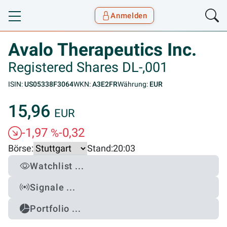
Anmelden
Toggle navigation
Goyax Logo
Avalo Therapeutics Inc.
Registered Shares DL-,001
ISIN:
US05338F3064
WKN:
A3E2FR
Währung:
EUR
15,96
EUR
-1,97
-0,32
%
Börse:
Stand:
20:03
Watchlist ...
Signale ...
Portfolio ...