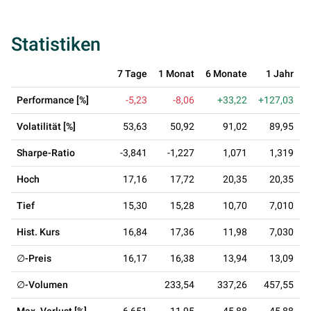
Statistiken
7 Tage
1 Monat
6 Monate
1 Jahr
Performance [%]
-5,23
-8,06
+33,22
+127,03
Volatilität [%]
53,63
50,92
91,02
89,95
Sharpe-Ratio
-3,841
-1,227
1,071
1,319
Hoch
17,16
17,72
20,35
20,35
Tief
15,30
15,28
10,70
7,010
Hist. Kurs
16,84
17,36
11,98
7,030
∅-Preis
16,17
16,38
13,94
13,09
∅-Volumen
233,54
337,26
457,55
1