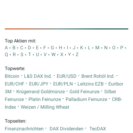
Top Aktien mit:
A
B
C
D
E
F
G
H
I
J
K
L
M
N
O
P
Q
R
S
T
U
V
W
X
Y
Z
Topwerte:
Bitcoin
L&S DAX Ind.
EUR/USD
Brent Rohöl Ind.
EUR/CHF
EUR/JPY
EUR/PLN
Leitzins EZB
Euribor
3M
Krügerrand Goldmünze
Gold Feinunze
Silber
Feinunze
Platin Feinunze
Palladium Feinunze
CRB-
Index
Weizen / Milling Wheat
Topseiten:
Finanznachrichten
DAX Dividenden
TecDAX