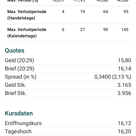
Max. Verlust [%]
-6,651
-11,95
-45,88
-45,88
Max. Verlustperiode
4
19
64
95
(Handelstage)
Max. Verlustperiode
6
27
90
145
(Kalendertage)
Quotes
Geld (20:29)
15,80
Brief (20:29)
16,14
Spread (in %)
0,3400 (2,15 %)
Geld Stk.
3.165
Brief Stk.
3.956
Kursdaten
Eröffnungskurs
16,12
Tageshoch
16,20