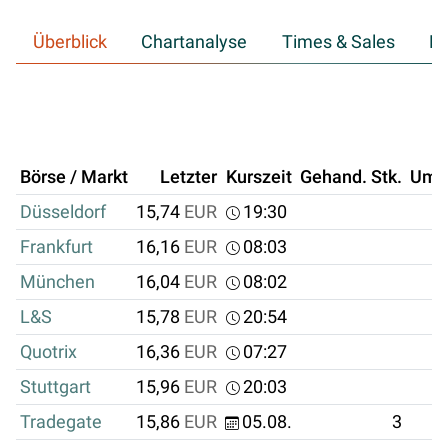
Überblick
Chartanalyse
Times & Sales
Hi
Börse / Markt
Letzter
Kurszeit
Gehand. Stk.
Ums
Düsseldorf
15,74
EUR
19:30
Frankfurt
16,16
EUR
08:03
München
16,04
EUR
08:02
L&S
15,78
EUR
20:54
Quotrix
16,36
EUR
07:27
Stuttgart
15,96
EUR
20:03
Tradegate
15,86
EUR
05.08.
3