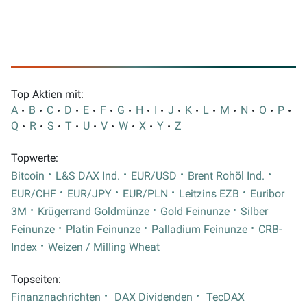
Top Aktien mit:
A
B
C
D
E
F
G
H
I
J
K
L
M
N
O
P
Q
R
S
T
U
V
W
X
Y
Z
Topwerte:
Bitcoin
L&S DAX Ind.
EUR/USD
Brent Rohöl Ind.
EUR/CHF
EUR/JPY
EUR/PLN
Leitzins EZB
Euribor
3M
Krügerrand Goldmünze
Gold Feinunze
Silber
Feinunze
Platin Feinunze
Palladium Feinunze
CRB-
Index
Weizen / Milling Wheat
Topseiten:
Finanznachrichten
DAX Dividenden
TecDAX