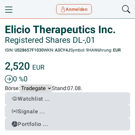
Anmelden
Toggle navigation
Goyax Logo
Elicio Therapeutics Inc.
Registered Shares DL-,01
ISIN:
US28657F1030
WKN:
A3CY4J
Symbol: 9HA
Währung:
EUR
2,520
EUR
0
0
%
Börse:
Stand:
07.08.
Watchlist ...
Signale ...
Portfolio ...