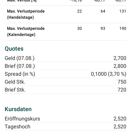
Max. Verlust [%]
-18,18
-80,17
-80,17
Max. Verlustperiode
22
64
131
(Handelstage)
Max. Verlustperiode
30
93
190
(Kalendertage)
Quotes
Geld (07.08.)
2,700
Brief (07.08.)
2,800
Spread (in %)
0,1000 (3,70 %)
Geld Stk.
750
Brief Stk.
720
Kursdaten
Eröffnungskurs
2,520
Tageshoch
2,520