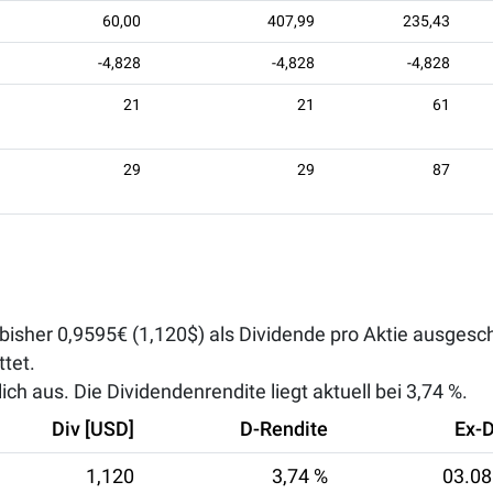
60,00
407,99
235,43
-4,828
-4,828
-4,828
21
21
61
29
29
87
bisher 0,9595€ (1,120$) als Dividende pro Aktie ausgesch
tet.
ch aus. Die Dividendenrendite liegt aktuell bei
3,74 %
.
Div [USD]
D-Rendite
Ex-
1,120
3,74 %
03.08