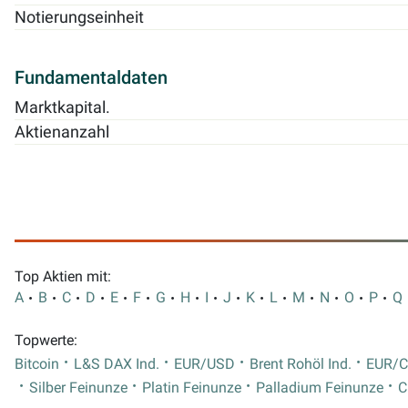
Notierungseinheit
Fundamentaldaten
Marktkapital.
Aktienanzahl
Top Aktien mit:
A
B
C
D
E
F
G
H
I
J
K
L
M
N
O
P
Q
Topwerte:
Bitcoin
L&S DAX Ind.
EUR/USD
Brent Rohöl Ind.
EUR/
Silber Feinunze
Platin Feinunze
Palladium Feinunze
C