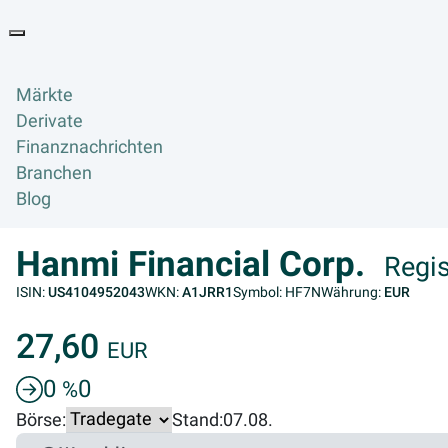
Goyax Logo
Toggle navigation
Märkte
Derivate
Finanznachrichten
Branchen
Blog
Hanmi Financial Corp.
Regi
ISIN:
US4104952043
WKN:
A1JRR1
Symbol: HF7N
Währung:
EUR
27,60
EUR
0
0
%
Börse:
Stand:
07.08.