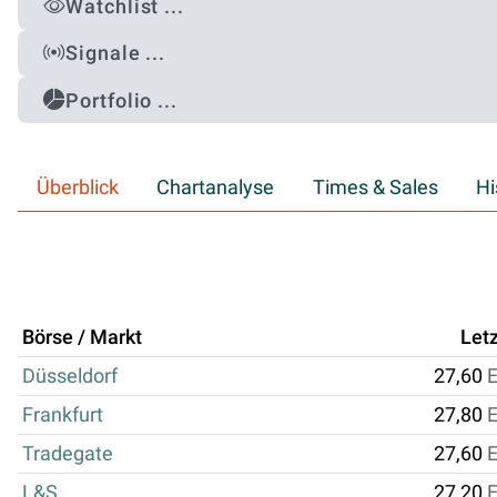
Watchlist ...
Signale ...
Portfolio ...
Überblick
Chartanalyse
Times & Sales
Hi
Börse / Markt
Letz
Düsseldorf
27,60
Frankfurt
27,80
Tradegate
27,60
L&S
27,20