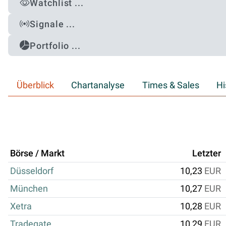
Watchlist ...
Signale ...
Portfolio ...
Überblick
Chartanalyse
Times & Sales
Hi
Börse / Markt
Letzter
Düsseldorf
10,23
EUR
München
10,27
EUR
Xetra
10,28
EUR
Tradegate
10,29
EUR