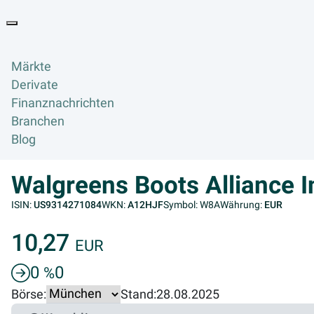
Goyax Logo
Toggle navigation
Märkte
Derivate
Finanznachrichten
Branchen
Blog
Walgreens Boots Alliance I
ISIN:
US9314271084
WKN:
A12HJF
Symbol: W8A
Währung:
EUR
10,27
EUR
0
0
%
Börse:
Stand:
28.08.2025