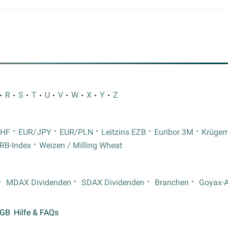
R
S
T
U
V
W
X
Y
Z
CHF
EUR/JPY
EUR/PLN
Leitzins EZB
Euribor 3M
Krüger
RB-Index
Weizen / Milling Wheat
MDAX Dividenden
SDAX Dividenden
Branchen
Goyax-
GB
Hilfe & FAQs