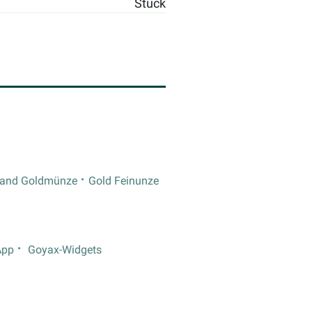
Stück
rand Goldmünze
Gold Feinunze
App
Goyax-Widgets