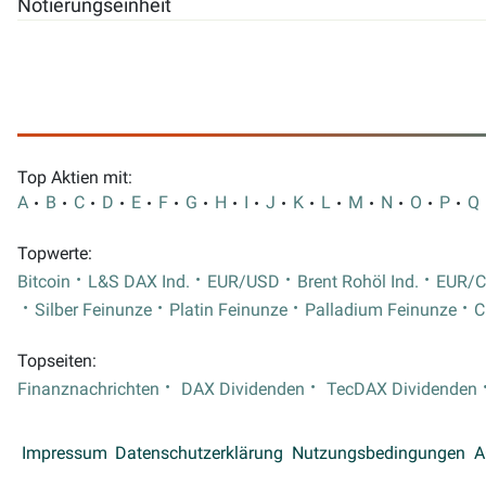
Notierungseinheit
Top Aktien mit:
A
B
C
D
E
F
G
H
I
J
K
L
M
N
O
P
Q
Topwerte:
Bitcoin
L&S DAX Ind.
EUR/USD
Brent Rohöl Ind.
EUR/
Silber Feinunze
Platin Feinunze
Palladium Feinunze
C
Topseiten:
Finanznachrichten
DAX Dividenden
TecDAX Dividenden
Impressum
Datenschutzerklärung
Nutzungsbedingungen
A