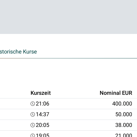
storische Kurse
Kurszeit
Nominal EUR
21:06
400.000
14:37
50.000
20:05
38.000
19:05
21.000