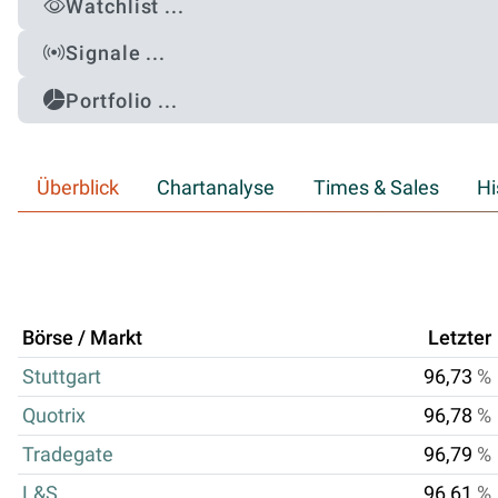
Watchlist ...
Signale ...
Portfolio ...
Überblick
Chartanalyse
Times & Sales
Hi
Börse / Markt
Letzter
Stuttgart
96,73
%
Quotrix
96,78
%
Tradegate
96,79
%
L&S
96,61
%