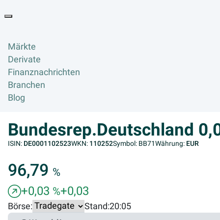
Goyax Logo
Toggle navigation
Märkte
Derivate
Finanznachrichten
Branchen
Blog
Bundesrep.Deutschland 0
ISIN:
DE0001102523
WKN:
110252
Symbol: BB71
Währung:
EUR
96,79
%
+0,03
+0,03
%
Börse:
Stand:
20:05