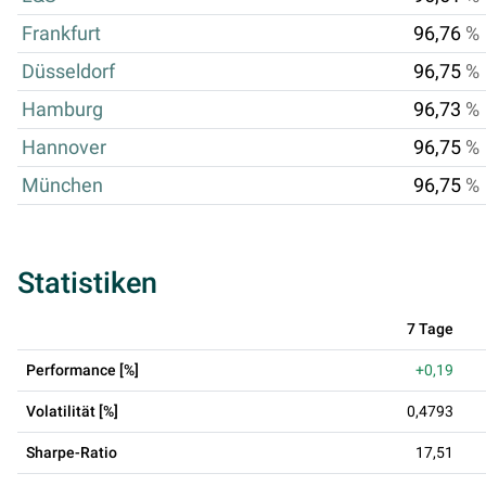
Frankfurt
96,76
%
Düsseldorf
96,75
%
Hamburg
96,73
%
Hannover
96,75
%
München
96,75
%
Statistiken
7 Tage
Performance [%]
+0,19
Volatilität [%]
0,4793
Sharpe-Ratio
17,51