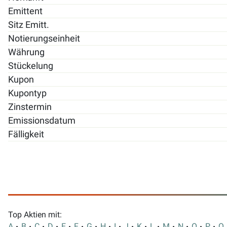
Emittent
Sitz Emitt.
Notierungseinheit
Währung
Stückelung
Kupon
Kupontyp
Zinstermin
Emissionsdatum
Fälligkeit
Top Aktien mit:
A
B
C
D
E
F
G
H
I
J
K
L
M
N
O
P
Q