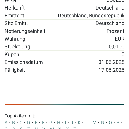
WKN
BU0E30
Herkunft
Deutschland
Emittent
Deutschland, Bundesrepublik
Sitz Emitt.
Deutschland
Notierungseinheit
Prozent
Währung
EUR
Stückelung
0,0100
Kupon
0
Emissionsdatum
01.06.2025
Fälligkeit
17.06.2026
Top Aktien mit:
A
B
C
D
E
F
G
H
I
J
K
L
M
N
O
P