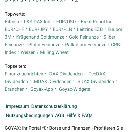
Q
R
S
T
U
V
W
X
Y
Z
Topwerte:
Bitcoin
L&S DAX Ind.
EUR/USD
Brent Rohöl Ind.
EUR/CHF
EUR/JPY
EUR/PLN
Leitzins EZB
Euribor
3M
Krügerrand Goldmünze
Gold Feinunze
Silber
Feinunze
Platin Feinunze
Palladium Feinunze
CRB-
Index
Weizen / Milling Wheat
Topseiten:
Finanznachrichten
DAX Dividenden
TecDAX
Dividenden
MDAX Dividenden
SDAX Dividenden
Branchen
Goyax-App
Goyax-Widgets
Impressum
Datenschutzerklärung
Nutzungsbedingungen
AGB
Hilfe & FAQs
GOYAX: Ihr Portal für Börse und Finanzen - Profitieren Sie