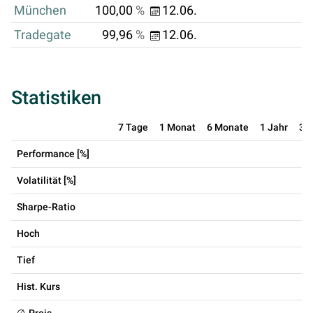
München
100,00
%
12.06.
Tradegate
99,96
%
12.06.
Statistiken
7 Tage
1 Monat
6 Monate
1 Jahr
3 
Performance [%]
Volatilität [%]
Sharpe-Ratio
Hoch
Tief
Hist. Kurs