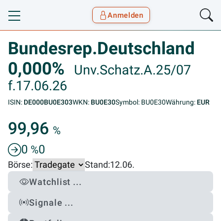
Anmelden
Toggle navigation
Goyax Logo
Bundesrep.Deutschland
0,000%
Unv.Schatz.A.25/07
f.17.06.26
ISIN:
DE000BU0E303
WKN:
BU0E30
Symbol: BU0E30
Währung:
EUR
99,96
%
0
0
%
Börse:
Stand:
12.06.
Watchlist ...
Signale ...