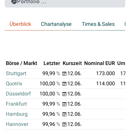
Portfolio ...
Überblick
Chartanalyse
Times & Sales
Hi
Börse / Markt
Letzter
Kurszeit
Nominal EUR
Umsa
Stuttgart
99,99
%
12.06.
173.000
172
Quotrix
100,00
%
12.06.
114.000
113
Düsseldorf
100,00
%
12.06.
Frankfurt
99,99
%
12.06.
Hamburg
99,96
%
12.06.
Hannover
99,96
%
12.06.