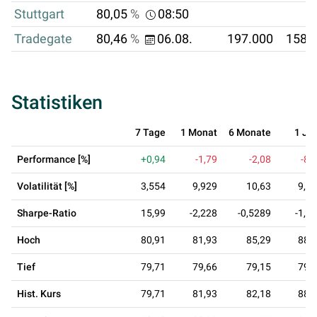
Stuttgart
80,05
%
08:50
Tradegate
80,46
%
06.08.
197.000
158.
Statistiken
7 Tage
1 Monat
6 Monate
1 Ja
Performance [%]
+0,94
-1,79
-2,08
-8,
Volatilität [%]
3,554
9,929
10,63
9,5
Sharpe-Ratio
15,99
-2,228
-0,5289
-1,0
Hoch
80,91
81,93
85,29
88,
Tief
79,71
79,66
79,15
79,
Hist. Kurs
79,71
81,93
82,18
88,