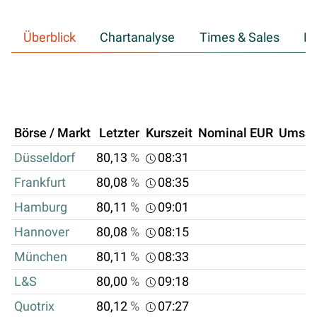
Überblick
Chartanalyse
Times & Sales
Hi
Börse / Markt
Letzter
Kurszeit
Nominal EUR
Umsat
Düsseldorf
80,13
%
08:31
Frankfurt
80,08
%
08:35
Hamburg
80,11
%
09:01
Hannover
80,08
%
08:15
München
80,11
%
08:33
L&S
80,00
%
09:18
Quotrix
80,12
%
07:27