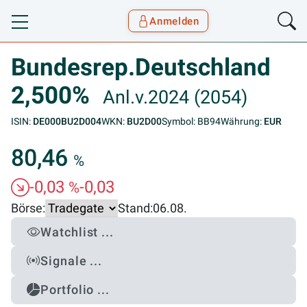
Anmelden
Toggle navigation
Goyax Logo
Bundesrep.Deutschland
2,500%
Anl.v.2024 (2054)
ISIN:
DE000BU2D004
WKN:
BU2D00
Symbol: BB94
Währung:
EUR
80,46
%
-0,03
-0,03
%
Börse:
Stand:
06.08.
Watchlist ...
Signale ...
Portfolio ...