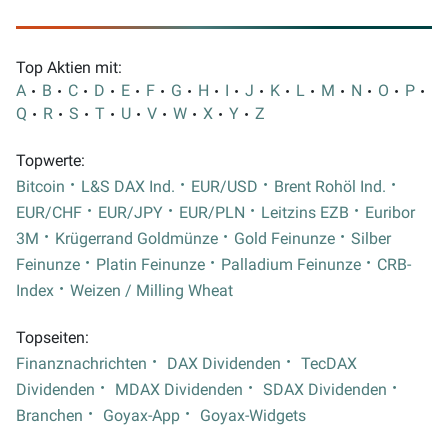
Top Aktien mit:
A
B
C
D
E
F
G
H
I
J
K
L
M
N
O
P
Q
R
S
T
U
V
W
X
Y
Z
Topwerte:
Bitcoin
L&S DAX Ind.
EUR/USD
Brent Rohöl Ind.
EUR/CHF
EUR/JPY
EUR/PLN
Leitzins EZB
Euribor
3M
Krügerrand Goldmünze
Gold Feinunze
Silber
Feinunze
Platin Feinunze
Palladium Feinunze
CRB-
Index
Weizen / Milling Wheat
Topseiten:
Finanznachrichten
DAX Dividenden
TecDAX
Dividenden
MDAX Dividenden
SDAX Dividenden
Branchen
Goyax-App
Goyax-Widgets