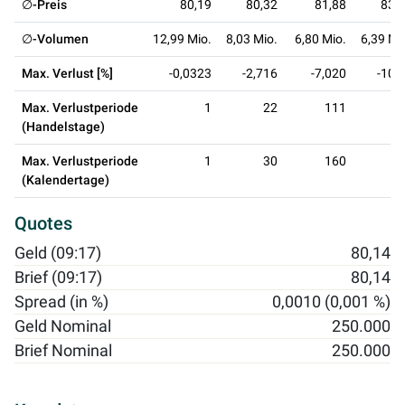
∅-Preis
80,19
80,32
81,88
83,
∅-Volumen
12,99 Mio.
8,03 Mio.
6,80 Mio.
6,39 Mi
Max. Verlust [%]
-0,0323
-2,716
-7,020
-10,
Max. Verlustperiode
1
22
111
25
(Handelstage)
Max. Verlustperiode
1
30
160
36
(Kalendertage)
Quotes
Geld (09:17)
80,14
Brief (09:17)
80,14
Spread (in %)
0,0010 (0,001 %)
Geld Nominal
250.000
Brief Nominal
250.000