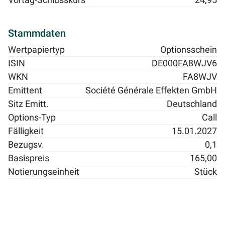
Vortag-Schlusskurs
24,95
Stammdaten
Wertpapiertyp
Optionsschein
ISIN
DE000FA8WJV6
WKN
FA8WJV
Emittent
Société Générale Effekten GmbH
Sitz Emitt.
Deutschland
Options-Typ
Call
Fälligkeit
15.01.2027
Bezugsv.
0,1
Basispreis
165,00
Notierungseinheit
Stück