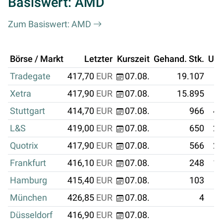
Basiswert: AMD
Zum Basiswert: AMD
Börse / Markt
Letzter
Kurszeit
Gehand. Stk.
Um
Tradegate
417,70
EUR
07.08.
19.107
Xetra
417,90
EUR
07.08.
15.895
Stuttgart
414,70
EUR
07.08.
966
40
L&S
419,00
EUR
07.08.
650
27
Quotrix
417,90
EUR
07.08.
566
23
Frankfurt
416,10
EUR
07.08.
248
10
Hamburg
415,40
EUR
07.08.
103
München
426,85
EUR
07.08.
4
Düsseldorf
416,90
EUR
07.08.