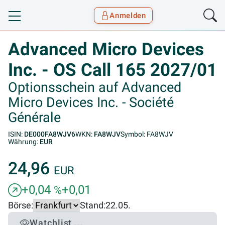
Anmelden
Toggle navigation
Goyax Logo
Advanced Micro Devices
Inc. - OS Call 165 2027/01
Optionsschein auf Advanced
Micro Devices Inc. - Société
Générale
ISIN:
DE000FA8WJV6
WKN:
FA8WJV
Symbol: FA8WJV
Währung:
EUR
24,96
EUR
+0,04
+0,01
%
Börse:
Stand:
22.05.
Watchlist ...