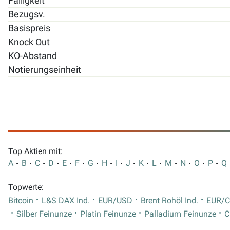
Fälligkeit
Bezugsv.
Basispreis
Knock Out
KO-Abstand
Notierungseinheit
Top Aktien mit:
A
B
C
D
E
F
G
H
I
J
K
L
M
N
O
P
Q
Topwerte:
Bitcoin
L&S DAX Ind.
EUR/USD
Brent Rohöl Ind.
EUR/
Silber Feinunze
Platin Feinunze
Palladium Feinunze
C