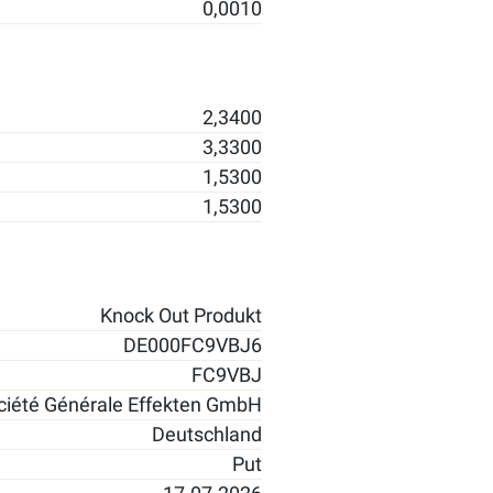
0,0010
2,3400
3,3300
1,5300
1,5300
Knock Out Produkt
DE000FC9VBJ6
FC9VBJ
ciété Générale Effekten GmbH
Deutschland
Put