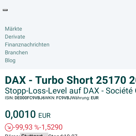
Goyax Logo
Toggle navigation
Märkte
Derivate
Finanznachrichten
Branchen
Blog
DAX - Turbo Short 25170 
Stopp-Loss-Level auf DAX - Société
ISIN:
DE000FC9VBJ6
WKN:
FC9VBJ
Währung:
EUR
0,0010
EUR
-99,93
-1,5290
%