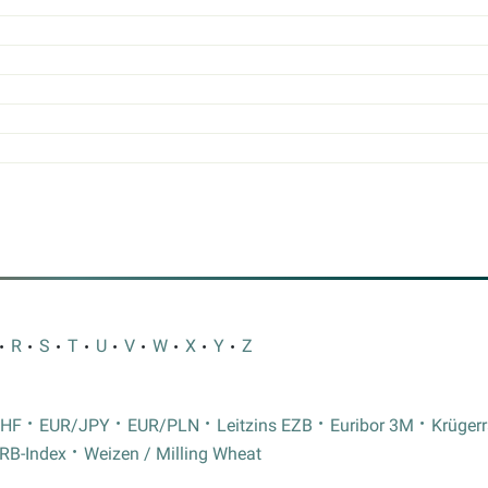
R
S
T
U
V
W
X
Y
Z
CHF
EUR/JPY
EUR/PLN
Leitzins EZB
Euribor 3M
Krüger
RB-Index
Weizen / Milling Wheat