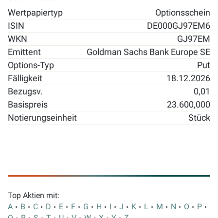
Wertpapiertyp
Optionsschein
ISIN
DE000GJ97EM6
WKN
GJ97EM
Emittent
Goldman Sachs Bank Europe SE
Options-Typ
Put
Fälligkeit
18.12.2026
Bezugsv.
0,01
Basispreis
23.600,000
Notierungseinheit
Stück
Top Aktien mit:
A
B
C
D
E
F
G
H
I
J
K
L
M
N
O
P
Q
R
S
T
U
V
W
X
Y
Z