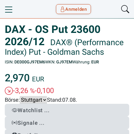
Anmelden
Toggle navigation
Goyax Logo
DAX - OS Put 23600
2026/12
DAX® (Performance
Index) Put - Goldman Sachs
ISIN:
DE000GJ97EM6
WKN:
GJ97EM
Währung:
EUR
2,970
EUR
-3,26
-0,100
%
Börse:
Stand:
07.08.
Watchlist ...
Signale ...