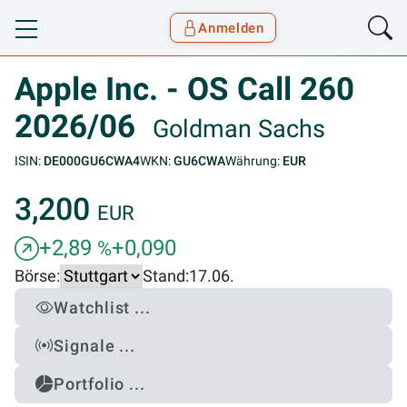
Anmelden
Toggle navigation
Goyax Logo
Apple Inc. - OS Call 260
2026/06
Goldman Sachs
ISIN:
DE000GU6CWA4
WKN:
GU6CWA
Währung:
EUR
3,200
EUR
+2,89
+0,090
%
Börse:
Stand:
17.06.
Watchlist ...
Signale ...
Portfolio ...