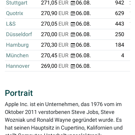
Stuttgart
271,05
EUR
06.08.
942
25
Quotrix
270,90
EUR
06.08.
629
17
L&S
270,05
EUR
06.08.
443
11
Düsseldorf
270,00
EUR
06.08.
250
Hamburg
270,30
EUR
06.08.
184
München
270,45
EUR
06.08.
4
Hannover
269,00
EUR
06.08.
Portrait
Apple Inc. ist ein Unternehmen, das 1976 vom im
Oktober 2011 verstorbenen Steve Jobs, Steve
Wozniak und Ronald Wayne gegründet wurde. Es
hat seinen Hauptsitz in Cupertino, Kalifornien und