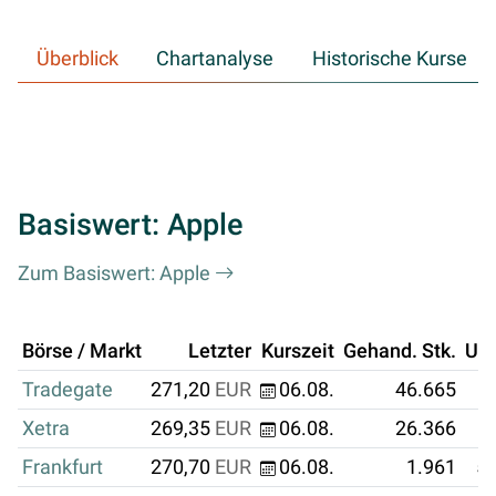
Überblick
Chartanalyse
Historische Kurse
Basiswert: Apple
Zum Basiswert: Apple
Börse / Markt
Letzter
Kurszeit
Gehand. Stk.
Um
Tradegate
271,20
EUR
06.08.
46.665
1
Xetra
269,35
EUR
06.08.
26.366
Frankfurt
270,70
EUR
06.08.
1.961
53