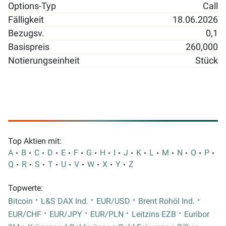
Options-Typ
Call
Fälligkeit
18.06.2026
Bezugsv.
0,1
Basispreis
260,000
Notierungseinheit
Stück
Top Aktien mit:
A
B
C
D
E
F
G
H
I
J
K
L
M
N
O
P
Q
R
S
T
U
V
W
X
Y
Z
Topwerte:
Bitcoin
L&S DAX Ind.
EUR/USD
Brent Rohöl Ind.
EUR/CHF
EUR/JPY
EUR/PLN
Leitzins EZB
Euribor