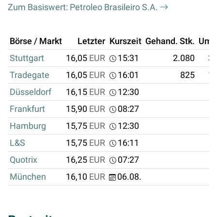
Zum Basiswert: Petroleo Brasileiro S.A.
Börse / Markt
Letzter
Kurszeit
Gehand. Stk.
Ums
Stuttgart
16,05
EUR
15:31
2.080
33
Tradegate
16,05
EUR
16:01
825
13
Düsseldorf
16,15
EUR
12:30
Frankfurt
15,90
EUR
08:27
Hamburg
15,75
EUR
12:30
L&S
15,75
EUR
16:11
Quotrix
16,25
EUR
07:27
München
16,10
EUR
06.08.