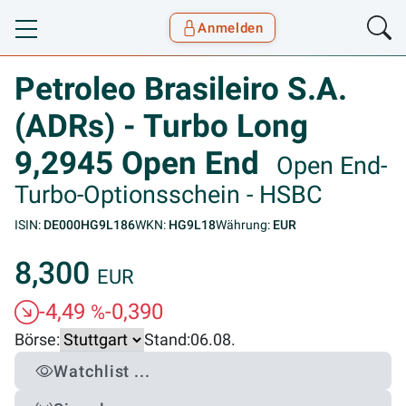
Anmelden
Toggle navigation
Goyax Logo
Petroleo Brasileiro S.A.
(ADRs) - Turbo Long
9,2945 Open End
Open End-
Turbo-Optionsschein - HSBC
ISIN:
DE000HG9L186
WKN:
HG9L18
Währung:
EUR
8,300
EUR
-4,49
-0,390
%
Börse:
Stand:
06.08.
Watchlist ...