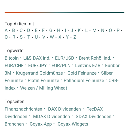
Top Aktien mit:
A
B
C
D
E
F
G
H
I
J
K
L
M
N
O
P
Q
R
S
T
U
V
W
X
Y
Z
Topwerte:
Bitcoin
L&S DAX Ind.
EUR/USD
Brent Rohöl Ind.
EUR/CHF
EUR/JPY
EUR/PLN
Leitzins EZB
Euribor
3M
Krügerrand Goldmünze
Gold Feinunze
Silber
Feinunze
Platin Feinunze
Palladium Feinunze
CRB-
Index
Weizen / Milling Wheat
Topseiten:
Finanznachrichten
DAX Dividenden
TecDAX
Dividenden
MDAX Dividenden
SDAX Dividenden
Branchen
Goyax-App
Goyax-Widgets