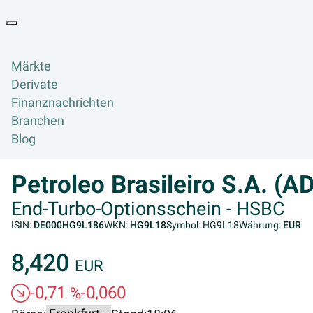
Goyax Logo
Toggle navigation
Märkte
Derivate
Finanznachrichten
Branchen
Blog
Petroleo Brasileiro S.A. (
End-Turbo-Optionsschein - HSBC
ISIN:
DE000HG9L186
WKN:
HG9L18
Symbol: HG9L18
Währung:
EUR
8,420
EUR
-0,71
-0,060
%