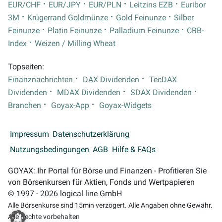
EUR/CHF
EUR/JPY
EUR/PLN
Leitzins EZB
Euribor
3M
Krügerrand Goldmünze
Gold Feinunze
Silber
Feinunze
Platin Feinunze
Palladium Feinunze
CRB-
Index
Weizen / Milling Wheat
Topseiten:
Finanznachrichten
DAX Dividenden
TecDAX
Dividenden
MDAX Dividenden
SDAX Dividenden
Branchen
Goyax-App
Goyax-Widgets
Impressum
Datenschutzerklärung
Nutzungsbedingungen
AGB
Hilfe & FAQs
GOYAX: Ihr Portal für Börse und Finanzen - Profitieren Sie
von Börsenkursen für Aktien, Fonds und Wertpapieren
© 1997 - 2026 logical line GmbH
Alle Börsenkurse sind 15min verzögert. Alle Angaben ohne Gewähr.
Alle Rechte vorbehalten