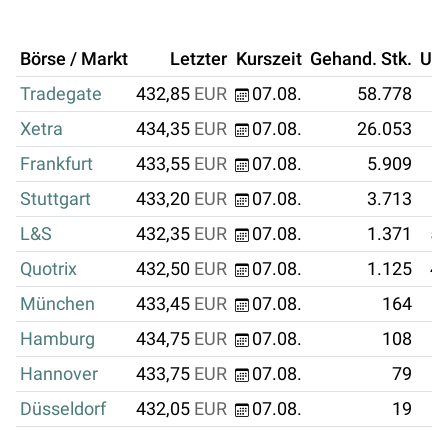
Börse / Markt
Letzter
Kurszeit
Gehand. Stk.
Um
Tradegate
432,85
EUR
07.08.
58.778
2
Xetra
434,35
EUR
07.08.
26.053
1
Frankfurt
433,55
EUR
07.08.
5.909
Stuttgart
433,20
EUR
07.08.
3.713
L&S
432,35
EUR
07.08.
1.371
59
Quotrix
432,50
EUR
07.08.
1.125
48
München
433,45
EUR
07.08.
164
Hamburg
434,75
EUR
07.08.
108
Hannover
433,75
EUR
07.08.
79
Düsseldorf
432,05
EUR
07.08.
19