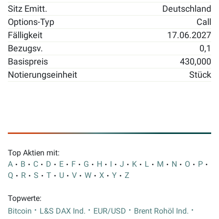
Sitz Emitt.
Deutschland
Options-Typ
Call
Fälligkeit
17.06.2027
Bezugsv.
0,1
Basispreis
430,000
Notierungseinheit
Stück
Top Aktien mit:
A
B
C
D
E
F
G
H
I
J
K
L
M
N
O
P
Q
R
S
T
U
V
W
X
Y
Z
Topwerte:
Bitcoin
L&S DAX Ind.
EUR/USD
Brent Rohöl Ind.