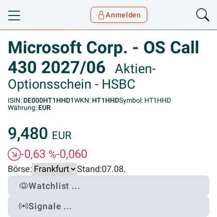
Anmelden
Toggle navigation
Goyax Logo
Microsoft Corp. - OS Call
430 2027/06
Aktien-
Optionsschein - HSBC
ISIN:
DE000HT1HHD1
WKN:
HT1HHD
Symbol: HT1HHD
Währung:
EUR
9,480
EUR
-0,63
-0,060
%
Börse:
Stand:
07.08.
Watchlist ...
Signale ...