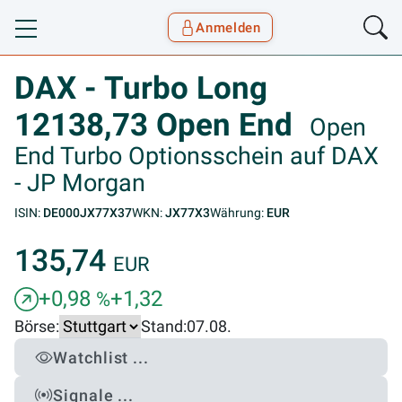
Anmelden
Toggle navigation
Goyax Logo
DAX - Turbo Long
12138,73 Open End
Open
End Turbo Optionsschein auf DAX
- JP Morgan
ISIN:
DE000JX77X37
WKN:
JX77X3
Währung:
EUR
135,74
EUR
+0,98
+1,32
%
Börse:
Stand:
07.08.
Watchlist ...
Signale ...