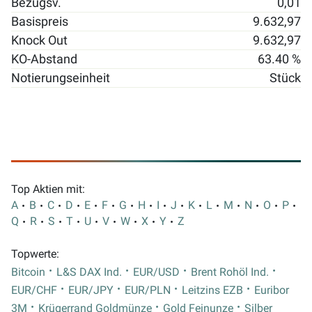
Bezugsv.
0,01
Basispreis
9.632,97
Knock Out
9.632,97
KO-Abstand
63.40 %
Notierungseinheit
Stück
Top Aktien mit:
A
B
C
D
E
F
G
H
I
J
K
L
M
N
O
P
Q
R
S
T
U
V
W
X
Y
Z
Topwerte:
Bitcoin
L&S DAX Ind.
EUR/USD
Brent Rohöl Ind.
EUR/CHF
EUR/JPY
EUR/PLN
Leitzins EZB
Euribor
3M
Krügerrand Goldmünze
Gold Feinunze
Silber