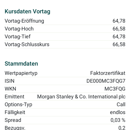
Kursdaten Vortag
Vortag-Eröffnung
64,78
Vortag-Hoch
66,58
Vortag-Tief
64,78
Vortag-Schlusskurs
66,58
Stammdaten
Wertpapiertyp
Faktorzertifikat
ISIN
DE000MC3FQG7
WKN
MC3FQG
Emittent
Morgan Stanley & Co. International plc
Options-Typ
Call
Fälligkeit
endlos
Spread
0,03 %
Bezugsv.
0,2