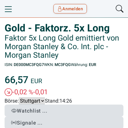
Anmelden
Toggle navigation
Goyax Logo
Gold - Faktorz. 5x Long
Faktor 5x Long Gold emittiert von
Morgan Stanley & Co. Int. plc -
Morgan Stanley
ISIN:
DE000MC3FQG7
WKN:
MC3FQG
Währung:
EUR
66,57
EUR
-0,02
-0,01
%
Börse:
Stand:
14:26
Watchlist ...
Signale ...