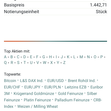
Basispreis
1.442,71
Notierungseinheit
Stück
Top Aktien mit:
A
B
C
D
E
F
G
H
I
J
K
L
M
N
O
P
Q
R
S
T
U
V
W
X
Y
Z
Topwerte:
Bitcoin
L&S DAX Ind.
EUR/USD
Brent Rohöl Ind.
EUR/CHF
EUR/JPY
EUR/PLN
Leitzins EZB
Euribor
3M
Krügerrand Goldmünze
Gold Feinunze
Silber
Feinunze
Platin Feinunze
Palladium Feinunze
CRB-
Index
Weizen / Milling Wheat