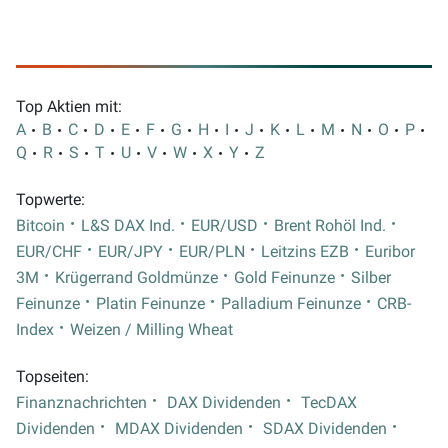
Top Aktien mit:
A
B
C
D
E
F
G
H
I
J
K
L
M
N
O
P
Q
R
S
T
U
V
W
X
Y
Z
Topwerte:
Bitcoin
L&S DAX Ind.
EUR/USD
Brent Rohöl Ind.
EUR/CHF
EUR/JPY
EUR/PLN
Leitzins EZB
Euribor
3M
Krügerrand Goldmünze
Gold Feinunze
Silber
Feinunze
Platin Feinunze
Palladium Feinunze
CRB-
Index
Weizen / Milling Wheat
Topseiten:
Finanznachrichten
DAX Dividenden
TecDAX
Dividenden
MDAX Dividenden
SDAX Dividenden