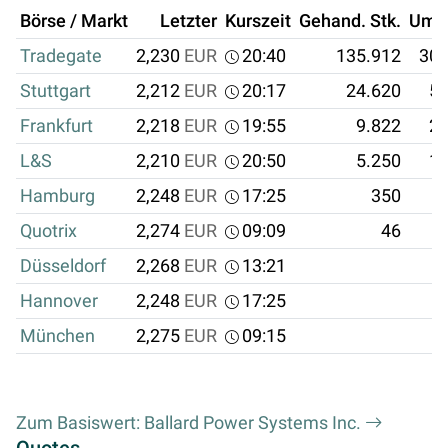
Börse / Markt
Letzter
Kurszeit
Gehand. Stk.
Ums
Tradegate
2,230
EUR
20:40
135.912
303
Stuttgart
2,212
EUR
20:17
24.620
54
Frankfurt
2,218
EUR
19:55
9.822
21
L&S
2,210
EUR
20:50
5.250
11
Hamburg
2,248
EUR
17:25
350
Quotrix
2,274
EUR
09:09
46
Düsseldorf
2,268
EUR
13:21
Hannover
2,248
EUR
17:25
München
2,275
EUR
09:15
Zum Basiswert: Ballard Power Systems Inc.