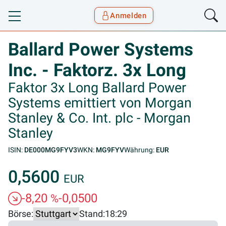
Anmelden
Toggle navigation
Goyax Logo
Ballard Power Systems
Inc. - Faktorz. 3x Long
Faktor 3x Long Ballard Power
Systems emittiert von Morgan
Stanley & Co. Int. plc - Morgan
Stanley
ISIN:
DE000MG9FYV3
WKN:
MG9FYV
Währung:
EUR
0,5600
EUR
-8,20
-0,0500
%
Börse:
Stand:
18:29