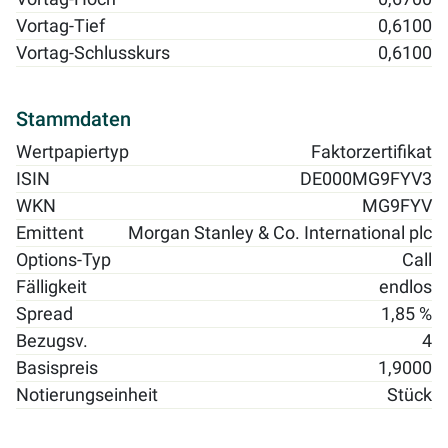
Vortag-Tief
0,6100
Vortag-Schlusskurs
0,6100
Stammdaten
Wertpapiertyp
Faktorzertifikat
ISIN
DE000MG9FYV3
WKN
MG9FYV
Emittent
Morgan Stanley & Co. International plc
Options-Typ
Call
Fälligkeit
endlos
Spread
1,85 %
Bezugsv.
4
Basispreis
1,9000
Notierungseinheit
Stück