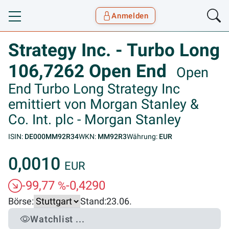
Anmelden
Toggle navigation
Goyax Logo
Strategy Inc. - Turbo Long
106,7262 Open End
Open
End Turbo Long Strategy Inc
emittiert von Morgan Stanley &
Co. Int. plc - Morgan Stanley
ISIN:
DE000MM92R34
WKN:
MM92R3
Währung:
EUR
0,0010
EUR
-99,77
-0,4290
%
Börse:
Stand:
23.06.
Watchlist ...