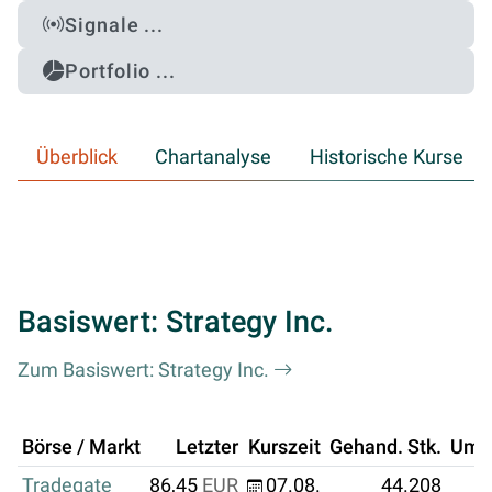
Signale ...
Portfolio ...
Überblick
Chartanalyse
Historische Kurse
Basiswert: Strategy Inc.
Zum Basiswert: Strategy Inc.
Börse / Markt
Letzter
Kurszeit
Gehand. Stk.
Ums
Tradegate
86,45
EUR
07.08.
44.208
3