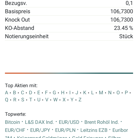
Bezugsv.
0,1
Basispreis
106,7300
Knock Out
106,7300
KO-Abstand
23.45 %
Notierungseinheit
Stück
Top Aktien mit:
A
B
C
D
E
F
G
H
I
J
K
L
M
N
O
P
Q
R
S
T
U
V
W
X
Y
Z
Topwerte:
Bitcoin
L&S DAX Ind.
EUR/USD
Brent Rohöl Ind.
EUR/CHF
EUR/JPY
EUR/PLN
Leitzins EZB
Euribor