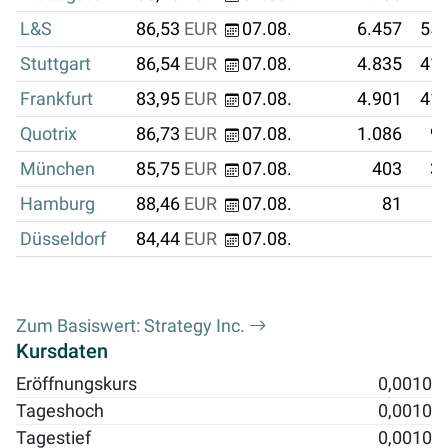
L&S
86,53
EUR
07.08.
6.457
558
Stuttgart
86,54
EUR
07.08.
4.835
418
Frankfurt
83,95
EUR
07.08.
4.901
411
Quotrix
86,73
EUR
07.08.
1.086
94
München
85,75
EUR
07.08.
403
34
Hamburg
88,46
EUR
07.08.
81
Düsseldorf
84,44
EUR
07.08.
Zum Basiswert: Strategy Inc.
Kursdaten
Eröffnungskurs
0,0010
Tageshoch
0,0010
Tagestief
0,0010