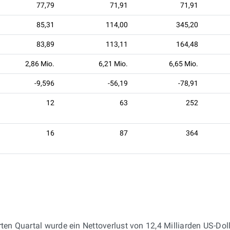
77,79
71,91
71,91
85,31
114,00
345,20
83,89
113,11
164,48
2,86 Mio.
6,21 Mio.
6,65 Mio.
-9,596
-56,19
-78,91
12
63
252
16
87
364
rten Quartal wurde ein Nettoverlust von 12,4 Milliarden US-Dol