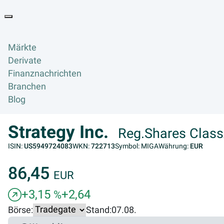
Goyax Logo
Toggle navigation
Märkte
Derivate
Finanznachrichten
Branchen
Blog
Strategy Inc.
Reg.Shares Class
ISIN:
US5949724083
WKN:
722713
Symbol: MIGA
Währung:
EUR
86,45
EUR
+3,15
+2,64
%
Börse:
Stand:
07.08.