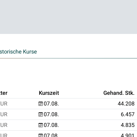
storische Kurse
ter
Kurszeit
Gehand. Stk.
EUR
07.08.
44.208
EUR
07.08.
6.457
EUR
07.08.
4.835
EUR
07.08.
4.901