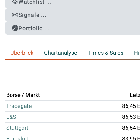
Watchlist ...
Signale ...
Portfolio ...
Überblick
Chartanalyse
Times & Sales
Hi
Börse / Markt
Letz
Tradegate
86,45
L&S
86,53
Stuttgart
86,54
Frankfurt
83,95