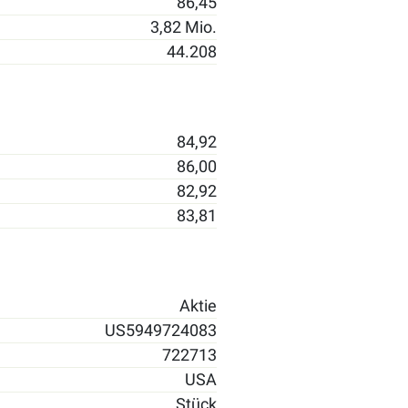
86,45
3,82 Mio.
44.208
84,92
86,00
82,92
83,81
Aktie
US5949724083
722713
USA
Stück