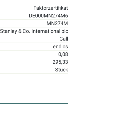
Faktorzertifikat
DE000MN274M6
MN274M
tanley & Co. International plc
Call
endlos
0,08
295,33
Stück