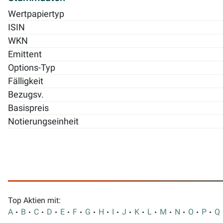
Wertpapiertyp
ISIN
WKN
Emittent
Options-Typ
Fälligkeit
Bezugsv.
Basispreis
Notierungseinheit
Top Aktien mit:
A
B
C
D
E
F
G
H
I
J
K
L
M
N
O
P
Q