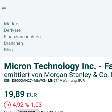
Goyax Logo
Toggle navigation
Märkte
Derivate
Finanznachrichten
Branchen
Blog
Micron Technology Inc. - F
emittiert von Morgan Stanley & Co. I
ISIN:
DE000MN274M6
WKN:
MN274M
Währung:
EUR
19,89
EUR
-4,92
-1,03
%