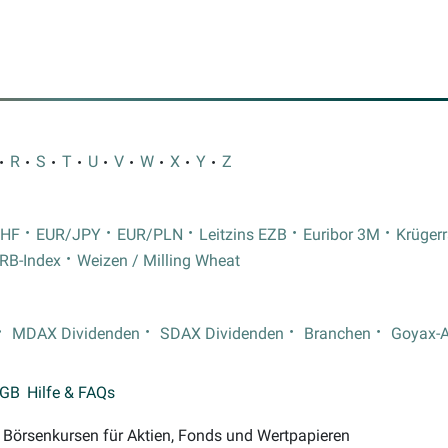
R
S
T
U
V
W
X
Y
Z
CHF
EUR/JPY
EUR/PLN
Leitzins EZB
Euribor 3M
Krüger
RB-Index
Weizen / Milling Wheat
MDAX Dividenden
SDAX Dividenden
Branchen
Goyax-
GB
Hilfe & FAQs
on Börsenkursen für Aktien, Fonds und Wertpapieren