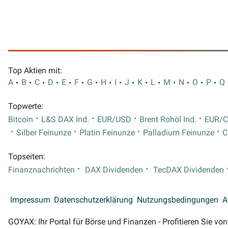
Top Aktien mit:
A
B
C
D
E
F
G
H
I
J
K
L
M
N
O
P
Q
Topwerte:
Bitcoin
L&S DAX Ind.
EUR/USD
Brent Rohöl Ind.
EUR/
Silber Feinunze
Platin Feinunze
Palladium Feinunze
C
Topseiten:
Finanznachrichten
DAX Dividenden
TecDAX Dividenden
Impressum
Datenschutzerklärung
Nutzungsbedingungen
A
GOYAX: Ihr Portal für Börse und Finanzen - Profitieren Sie v