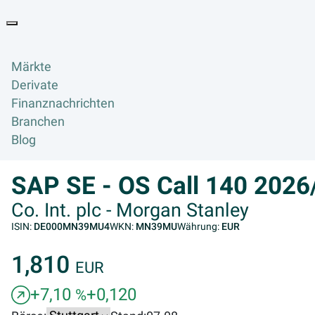
Goyax Logo
Toggle navigation
Märkte
Derivate
Finanznachrichten
Branchen
Blog
SAP SE - OS Call 140 202
Co. Int. plc - Morgan Stanley
ISIN:
DE000MN39MU4
WKN:
MN39MU
Währung:
EUR
1,810
EUR
+7,10
+0,120
%