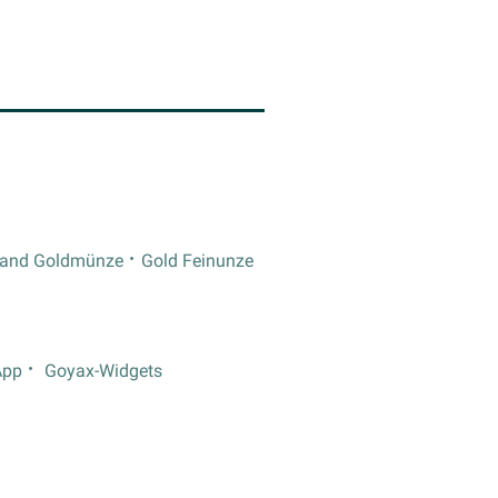
rand Goldmünze
Gold Feinunze
App
Goyax-Widgets