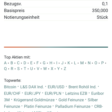
Bezugsv.
0,1
Basispreis
350,000
Notierungseinheit
Stück
Top Aktien mit:
A
B
C
D
E
F
G
H
I
J
K
L
M
N
O
P
Q
R
S
T
U
V
W
X
Y
Z
Topwerte:
Bitcoin
L&S DAX Ind.
EUR/USD
Brent Rohöl Ind.
EUR/CHF
EUR/JPY
EUR/PLN
Leitzins EZB
Euribor
3M
Krügerrand Goldmünze
Gold Feinunze
Silber
Feinunze
Platin Feinunze
Palladium Feinunze
CRB-