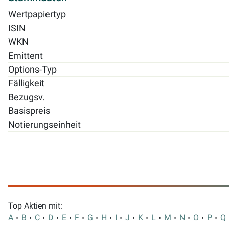
Wertpapiertyp
ISIN
WKN
Emittent
Options-Typ
Fälligkeit
Bezugsv.
Basispreis
Notierungseinheit
Top Aktien mit:
A
B
C
D
E
F
G
H
I
J
K
L
M
N
O
P
Q