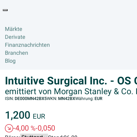
Goyax Logo
Toggle navigation
Märkte
Derivate
Finanznachrichten
Branchen
Blog
Intuitive Surgical Inc. - O
emittiert von Morgan Stanley & Co. I
ISIN:
DE000MN42BX5
WKN:
MN42BX
Währung:
EUR
1,200
EUR
-4,00
-0,050
%