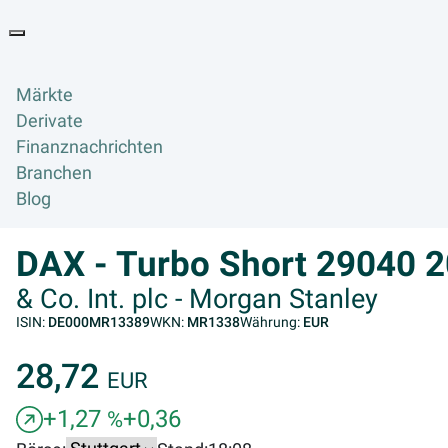
Goyax Logo
Toggle navigation
Märkte
Derivate
Finanznachrichten
Branchen
Blog
DAX - Turbo Short 29040 
& Co. Int. plc - Morgan Stanley
ISIN:
DE000MR13389
WKN:
MR1338
Währung:
EUR
28,72
EUR
+1,27
+0,36
%