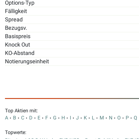
Options-Typ
Fälligkeit
Spread
Bezugsv.
Basispreis
Knock Out
KO-Abstand
Notierungseinheit
Top Aktien mit:
A
B
C
D
E
F
G
H
I
J
K
L
M
N
O
P
Q
Topwerte: