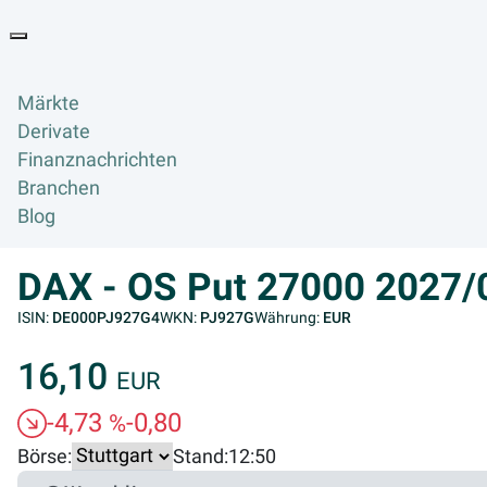
Goyax Logo
Toggle navigation
Märkte
Derivate
Finanznachrichten
Branchen
Blog
DAX - OS Put 27000 2027
ISIN:
DE000PJ927G4
WKN:
PJ927G
Währung:
EUR
16,10
EUR
-4,73
-0,80
%
Börse:
Stand:
12:50