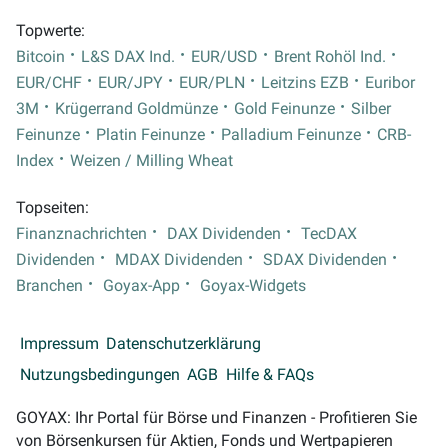
Topwerte:
Bitcoin
L&S DAX Ind.
EUR/USD
Brent Rohöl Ind.
EUR/CHF
EUR/JPY
EUR/PLN
Leitzins EZB
Euribor
3M
Krügerrand Goldmünze
Gold Feinunze
Silber
Feinunze
Platin Feinunze
Palladium Feinunze
CRB-
Index
Weizen / Milling Wheat
Topseiten:
Finanznachrichten
DAX Dividenden
TecDAX
Dividenden
MDAX Dividenden
SDAX Dividenden
Branchen
Goyax-App
Goyax-Widgets
Impressum
Datenschutzerklärung
Nutzungsbedingungen
AGB
Hilfe & FAQs
GOYAX: Ihr Portal für Börse und Finanzen - Profitieren Sie
von Börsenkursen für Aktien, Fonds und Wertpapieren