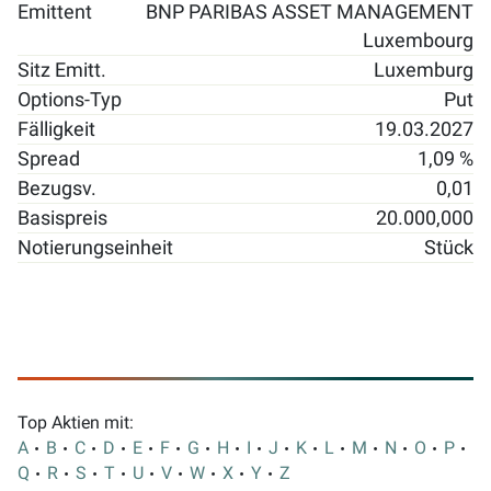
Emittent
BNP PARIBAS ASSET MANAGEMENT
Luxembourg
Sitz Emitt.
Luxemburg
Options-Typ
Put
Fälligkeit
19.03.2027
Spread
1,09 %
Bezugsv.
0,01
Basispreis
20.000,000
Notierungseinheit
Stück
Top Aktien mit:
A
B
C
D
E
F
G
H
I
J
K
L
M
N
O
P
Q
R
S
T
U
V
W
X
Y
Z