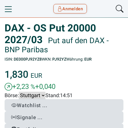
Anmelden
Toggle navigation
Goyax Logo
DAX - OS Put 20000
2027/03
Put auf den DAX -
BNP Paribas
ISIN:
DE000PJ92YZ8
WKN:
PJ92YZ
Währung:
EUR
1,830
EUR
+2,23
+0,040
%
Börse:
Stand:
14:51
Watchlist ...
Signale ...