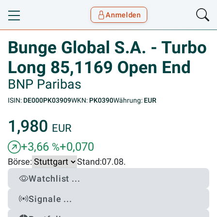
Anmelden
Toggle navigation
Goyax Logo
Bunge Global S.A. - Turbo
Long 85,1169 Open End
BNP Paribas
ISIN:
DE000PK03909
WKN:
PK0390
Währung:
EUR
1,980
EUR
+3,66
+0,070
%
Börse:
Stand:
07.08.
Watchlist ...
Signale ...