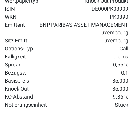
Wertpapiertyp
Knock Out Produkt
ISIN
DE000PK03909
WKN
PK0390
Emittent
BNP PARIBAS ASSET MANAGEMENT
Luxembourg
Sitz Emitt.
Luxemburg
Options-Typ
Call
Fälligkeit
endlos
Spread
0,55 %
Bezugsv.
0,1
Basispreis
85,000
Knock Out
85,000
KO-Abstand
9.86 %
Notierungseinheit
Stück