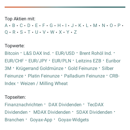
Top Aktien mit:
A
B
C
D
E
F
G
H
I
J
K
L
M
N
O
P
Q
R
S
T
U
V
W
X
Y
Z
Topwerte:
Bitcoin
L&S DAX Ind.
EUR/USD
Brent Rohöl Ind.
EUR/CHF
EUR/JPY
EUR/PLN
Leitzins EZB
Euribor
3M
Krügerrand Goldmünze
Gold Feinunze
Silber
Feinunze
Platin Feinunze
Palladium Feinunze
CRB-
Index
Weizen / Milling Wheat
Topseiten:
Finanznachrichten
DAX Dividenden
TecDAX
Dividenden
MDAX Dividenden
SDAX Dividenden
Branchen
Goyax-App
Goyax-Widgets