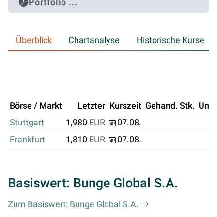
Portfolio ...
Überblick
Chartanalyse
Historische Kurse
Börse / Markt
Letzter
Kurszeit
Gehand. Stk.
Ums
Stuttgart
1,980
EUR
07.08.
Frankfurt
1,810
EUR
07.08.
Basiswert: Bunge Global S.A.
Zum Basiswert: Bunge Global S.A.