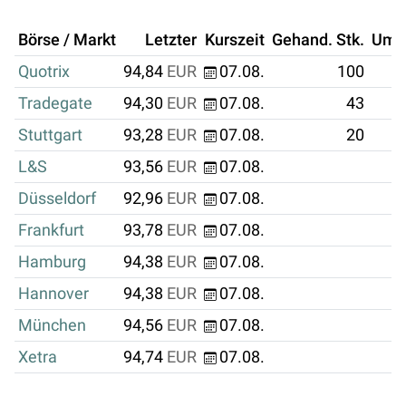
Börse / Markt
Letzter
Kurszeit
Gehand. Stk.
Ums
Quotrix
94,84
EUR
07.08.
100
Tradegate
94,30
EUR
07.08.
43
Stuttgart
93,28
EUR
07.08.
20
L&S
93,56
EUR
07.08.
Düsseldorf
92,96
EUR
07.08.
Frankfurt
93,78
EUR
07.08.
Hamburg
94,38
EUR
07.08.
Hannover
94,38
EUR
07.08.
München
94,56
EUR
07.08.
Xetra
94,74
EUR
07.08.