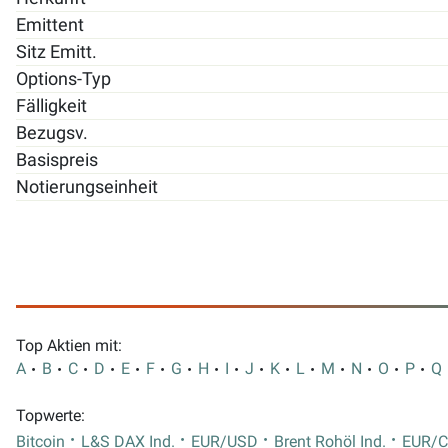
Emittent
Sitz Emitt.
Options-Typ
Fälligkeit
Bezugsv.
Basispreis
Notierungseinheit
Top Aktien mit:
A
B
C
D
E
F
G
H
I
J
K
L
M
N
O
P
Q
Topwerte:
Bitcoin
L&S DAX Ind.
EUR/USD
Brent Rohöl Ind.
EUR/