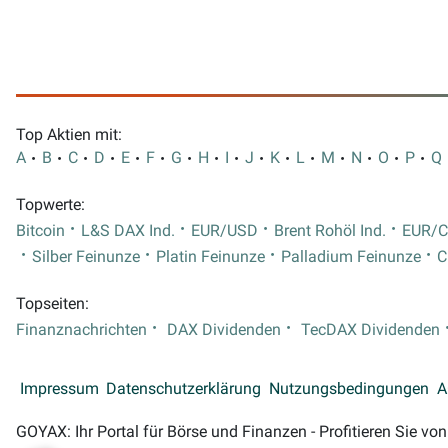
Top Aktien mit:
A
B
C
D
E
F
G
H
I
J
K
L
M
N
O
P
Q
Topwerte:
Bitcoin
L&S DAX Ind.
EUR/USD
Brent Rohöl Ind.
EUR/
Silber Feinunze
Platin Feinunze
Palladium Feinunze
C
Topseiten:
Finanznachrichten
DAX Dividenden
TecDAX Dividenden
Impressum
Datenschutzerklärung
Nutzungsbedingungen
A
GOYAX: Ihr Portal für Börse und Finanzen - Profitieren Sie v