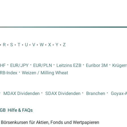
R
S
T
U
V
W
X
Y
Z
CHF
EUR/JPY
EUR/PLN
Leitzins EZB
Euribor 3M
Krüger
RB-Index
Weizen / Milling Wheat
MDAX Dividenden
SDAX Dividenden
Branchen
Goyax-
GB
Hilfe & FAQs
on Börsenkursen für Aktien, Fonds und Wertpapieren