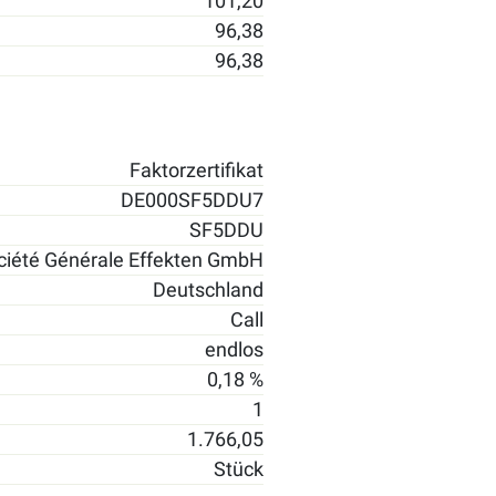
101,20
96,38
96,38
Faktorzertifikat
DE000SF5DDU7
SF5DDU
ciété Générale Effekten GmbH
Deutschland
Call
endlos
0,18 %
1
1.766,05
Stück