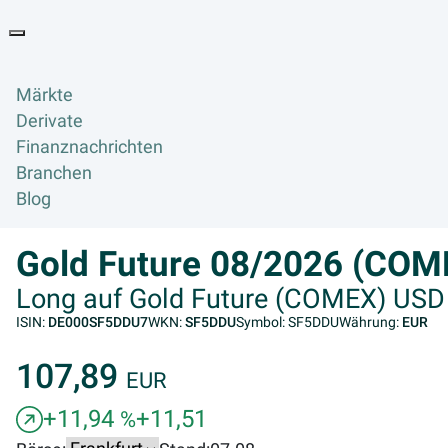
Goyax Logo
Toggle navigation
Märkte
Derivate
Finanznachrichten
Branchen
Blog
Gold Future 08/2026 (COME
Long auf Gold Future (COMEX) USD 
ISIN:
DE000SF5DDU7
WKN:
SF5DDU
Symbol: SF5DDU
Währung:
EUR
107,89
EUR
+11,94
+11,51
%