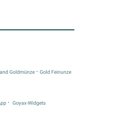
rand Goldmünze
Gold Feinunze
App
Goyax-Widgets