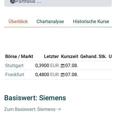
Portfolio ...
Überblick
Chartanalyse
Historische Kurse
Börse / Markt
Letzter
Kurszeit
Gehand. Stk.
Um
Stuttgart
0,3900
EUR
07.08.
Frankfurt
0,4800
EUR
07.08.
Basiswert: Siemens
Zum Basiswert: Siemens