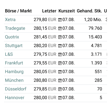
Börse / Markt
Letzter
Kurszeit
Gehand. Stk.
Um
Xetra
279,80
EUR
07.08.
1,20 Mio.
33
Tradegate
280,15
EUR
07.08.
79.760
2
Quotrix
281,45
EUR
07.08.
15.403
Stuttgart
280,20
EUR
07.08.
4.781
L&S
279,75
EUR
07.08.
3.171
88
Frankfurt
279,55
EUR
07.08.
1.393
38
Hamburg
280,05
EUR
07.08.
551
15
München
280,80
EUR
07.08.
285
Düsseldorf
279,85
EUR
07.08.
70
Hannover
280,00
EUR
07.08.
5