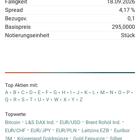
Fälligkeit
18.09.2026
Spread
4,17 %
Bezugsv.
0,1
Basispreis
295,0000
Notierungseinheit
Stück
Top Aktien mit:
A
B
C
D
E
F
G
H
I
J
K
L
M
N
O
P
Q
R
S
T
U
V
W
X
Y
Z
Topwerte:
Bitcoin
L&S DAX Ind.
EUR/USD
Brent Rohöl Ind.
EUR/CHF
EUR/JPY
EUR/PLN
Leitzins EZB
Euribor
3M
Krügerrand Goldmünze
Gold Feinunze
Silber