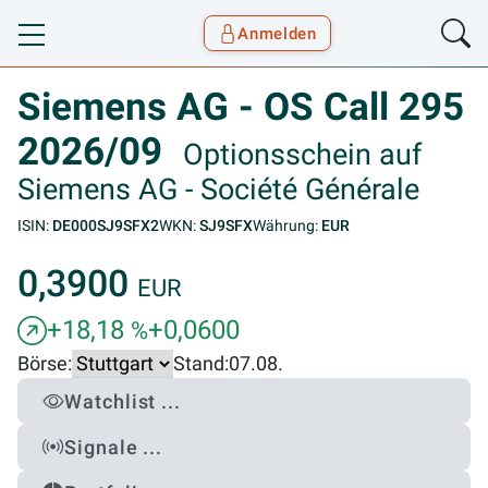
Anmelden
Toggle navigation
Goyax Logo
Siemens AG - OS Call 295
2026/09
Optionsschein auf
Siemens AG - Société Générale
ISIN:
DE000SJ9SFX2
WKN:
SJ9SFX
Währung:
EUR
0,3900
EUR
+18,18
+0,0600
%
Börse:
Stand:
07.08.
Watchlist ...
Signale ...