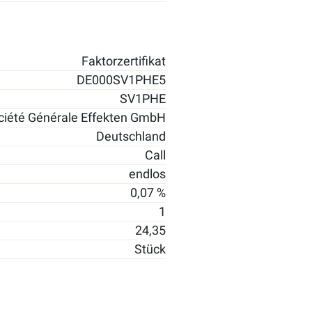
Faktorzertifikat
DE000SV1PHE5
SV1PHE
ciété Générale Effekten GmbH
Deutschland
Call
endlos
0,07 %
1
24,35
Stück