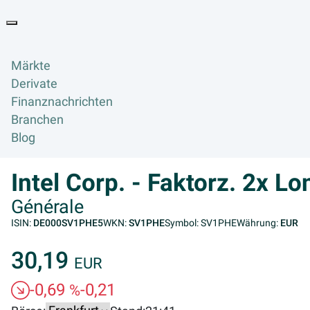
Goyax Logo
Toggle navigation
Märkte
Derivate
Finanznachrichten
Branchen
Blog
Intel Corp. - Faktorz. 2x L
Générale
ISIN:
DE000SV1PHE5
WKN:
SV1PHE
Symbol: SV1PHE
Währung:
EUR
30,19
EUR
-0,69
-0,21
%