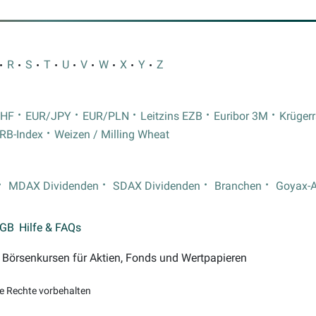
R
S
T
U
V
W
X
Y
Z
CHF
EUR/JPY
EUR/PLN
Leitzins EZB
Euribor 3M
Krüger
RB-Index
Weizen / Milling Wheat
MDAX Dividenden
SDAX Dividenden
Branchen
Goyax-
GB
Hilfe & FAQs
on Börsenkursen für Aktien, Fonds und Wertpapieren
le Rechte vorbehalten