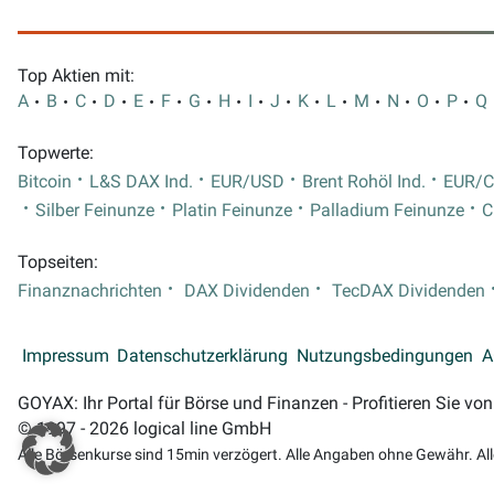
Top Aktien mit:
A
B
C
D
E
F
G
H
I
J
K
L
M
N
O
P
Q
Topwerte:
Bitcoin
L&S DAX Ind.
EUR/USD
Brent Rohöl Ind.
EUR/
Silber Feinunze
Platin Feinunze
Palladium Feinunze
C
Topseiten:
Finanznachrichten
DAX Dividenden
TecDAX Dividenden
Impressum
Datenschutzerklärung
Nutzungsbedingungen
A
GOYAX: Ihr Portal für Börse und Finanzen - Profitieren Sie v
© 1997 - 2026 logical line GmbH
Alle Börsenkurse sind 15min verzögert. Alle Angaben ohne Gewähr. Al