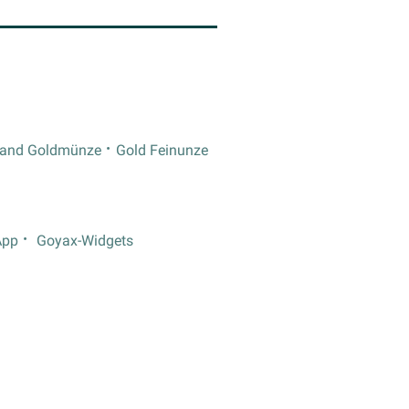
rand Goldmünze
Gold Feinunze
App
Goyax-Widgets