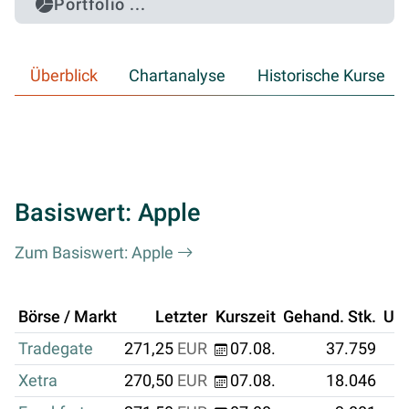
Portfolio ...
Überblick
Chartanalyse
Historische Kurse
Basiswert: Apple
Zum Basiswert: Apple
Börse / Markt
Letzter
Kurszeit
Gehand. Stk.
Um
Tradegate
271,25
EUR
07.08.
37.759
1
Xetra
270,50
EUR
07.08.
18.046