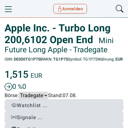
Anmelden
Toggle navigation
Goyax Logo
Apple Inc. - Turbo Long
200,6102 Open End
Mini
Future Long Apple - Tradegate
ISIN:
DE000TG1P7S0
WKN:
TG1P7S
Symbol: TG1P7S
Währung:
EUR
1,515
EUR
0
0
%
Börse:
Stand:
07.08.
Watchlist ...
Signale ...