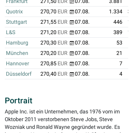
Frankfurt
271,50
EUR
07.08.
3.881
Quotrix
270,70
EUR
07.08.
1.334
36
Stuttgart
271,55
EUR
07.08.
446
12
L&S
271,20
EUR
07.08.
389
10
Hamburg
270,30
EUR
07.08.
53
München
270,20
EUR
07.08.
21
Hannover
270,85
EUR
07.08.
7
Düsseldorf
270,40
EUR
07.08.
4
Portrait
Apple Inc. ist ein Unternehmen, das 1976 vom im
Oktober 2011 verstorbenen Steve Jobs, Steve
Wozniak und Ronald Wayne gegründet wurde. Es