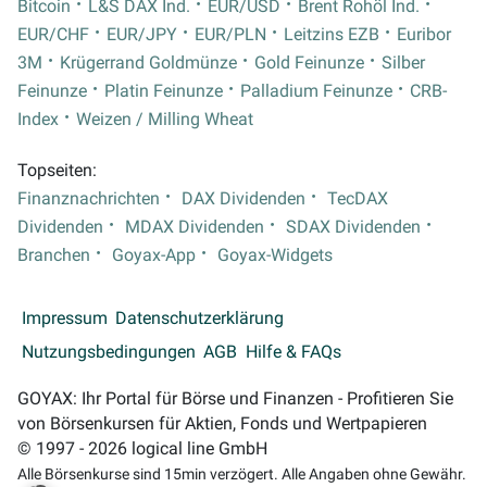
Bitcoin
L&S DAX Ind.
EUR/USD
Brent Rohöl Ind.
EUR/CHF
EUR/JPY
EUR/PLN
Leitzins EZB
Euribor
3M
Krügerrand Goldmünze
Gold Feinunze
Silber
Feinunze
Platin Feinunze
Palladium Feinunze
CRB-
Index
Weizen / Milling Wheat
Topseiten:
Finanznachrichten
DAX Dividenden
TecDAX
Dividenden
MDAX Dividenden
SDAX Dividenden
Branchen
Goyax-App
Goyax-Widgets
Impressum
Datenschutzerklärung
Nutzungsbedingungen
AGB
Hilfe & FAQs
GOYAX: Ihr Portal für Börse und Finanzen - Profitieren Sie
von Börsenkursen für Aktien, Fonds und Wertpapieren
© 1997 - 2026 logical line GmbH
Alle Börsenkurse sind 15min verzögert. Alle Angaben ohne Gewähr.