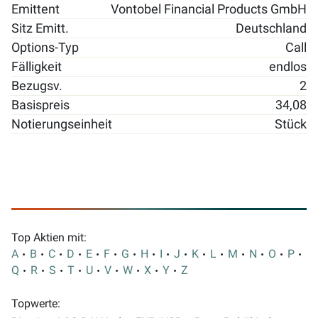
Emittent
Vontobel Financial Products GmbH
Sitz Emitt.
Deutschland
Options-Typ
Call
Fälligkeit
endlos
Bezugsv.
2
Basispreis
34,08
Notierungseinheit
Stück
Top Aktien mit:
A
B
C
D
E
F
G
H
I
J
K
L
M
N
O
P
Q
R
S
T
U
V
W
X
Y
Z
Topwerte: