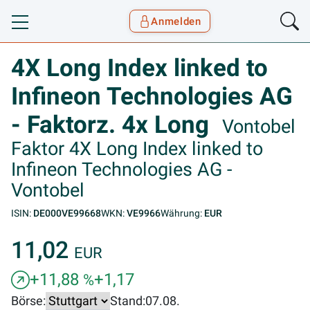
Anmelden
Toggle navigation
Goyax Logo
4X Long Index linked to
Infineon Technologies AG
- Faktorz. 4x Long
Vontobel
Faktor 4X Long Index linked to
Infineon Technologies AG -
Vontobel
ISIN:
DE000VE99668
WKN:
VE9966
Währung:
EUR
11,02
EUR
+11,88
+1,17
%
Börse:
Stand:
07.08.